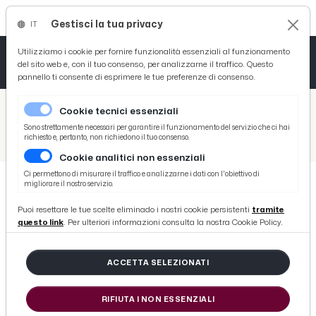
Gestisci la tua privacy
IT
Tutto News
Tutto Sport
Tutto Curiosità
Utilizziamo i cookie per fornire funzionalità essenziali al funzionamento
del sito web e, con il tuo consenso, per analizzarne il traffico. Questo
pannello ti consente di esprimere le tue preferenze di consenso.
Cronaca
Atletica
Serie D
/
Picenotime
Cookie tecnici essenziali
Basket
/
Serie B
Sono strettamente necessari per garantire il funzionamento del servizio che ci hai
richiesto e, pertanto, non richiedono il tuo consenso.
/
Pordenone, la voce di Tesser alla vigilia del match con l'Ascoli alla ''Dacia Arena''
Cookie analitici non essenziali
Ciclismo
Ci permettono di misurare il traffico e analizzarne i dati con l'obiettivo di
migliorare il nostro servizio.
Volley
SERIE B
Puoi resettare le tue scelte eliminado i nostri cookie persistenti
tramite
Pordenone, la voce di Tesser alla
questo link
. Per ulteriori informazioni consulta la nostra Cookie Policy.
vigilia del match con l'Ascoli alla
''Dacia Arena''
ACCETTA SELEZIONATI
RIFIUTA I NON ESSENZIALI
di Redazione Picenotime