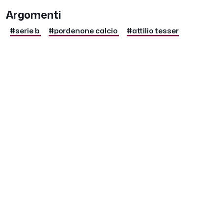
Argomenti
#serie b
#pordenone calcio
#attilio tesser