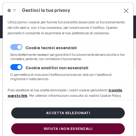
Gestisci la tua privacy
IT
Tutto News
Tutto Sport
Tutto Curiosità
Utilizziamo i cookie per fornire funzionalità essenziali al funzionamento
del sito web e, con il tuo consenso, per analizzarne il traffico. Questo
pannello ti consente di esprimere le tue preferenze di consenso.
Cronaca
Atletica
Serie D
/
Picenotime
Cookie tecnici essenziali
Basket
/
Serie B
Sono strettamente necessari per garantire il funzionamento del servizio che ci hai
richiesto e, pertanto, non richiedono il tuo consenso.
/
Cremonese-Trapani 5-0, voci Rastelli (“Ad Ascoli per continuità”) e Castori (“Siamo indifendibili”) post gara
Cookie analitici non essenziali
Ciclismo
Ci permettono di misurare il traffico e analizzarne i dati con l'obiettivo di
migliorare il nostro servizio.
Volley
SERIE B
Puoi resettare le tue scelte eliminado i nostri cookie persistenti
tramite
Cremonese-Trapani 5-0, voci
questo link
. Per ulteriori informazioni consulta la nostra Cookie Policy.
Rastelli (“Ad Ascoli per
continuità”) e Castori (“Siamo
ACCETTA SELEZIONATI
indifendibili”) post gara
RIFIUTA I NON ESSENZIALI