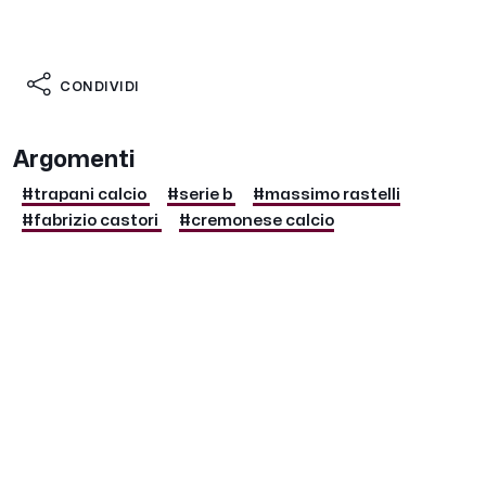
CONDIVIDI
Argomenti
#trapani calcio
#serie b
#massimo rastelli
#fabrizio castori
#cremonese calcio