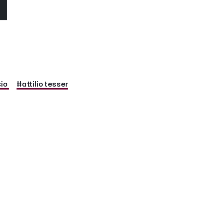
O
io
#attilio tesser