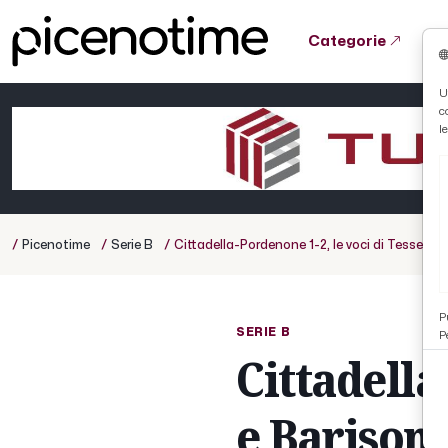
Categorie
Tutto News
Tutto Sport
Tutto Curiosità
U
c
Cronaca
Atletica
Serie D
l
Basket
Ciclismo
/
/
/
Picenotime
Serie B
Cittadella-Pordenone 1-2, le voci di Tesser e
Volley
P
SERIE B
P
Cittadella
e Barison 