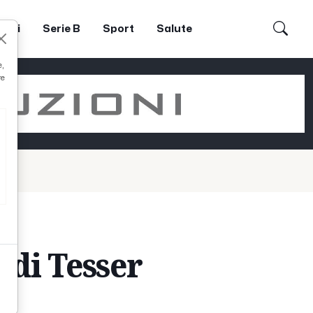
dori
Serie B
Sport
Salute
e,
re
i di Tesser