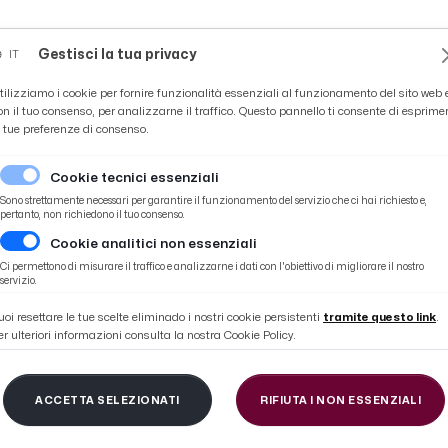
Novità
News
Ascoli Time
Cultura
Coppa Teo
Gestisci la tua privacy
IT
tilizziamo i cookie per fornire funzionalità essenziali al funzionamento del sito web 
on il tuo consenso, per analizzarne il traffico. Questo pannello ti consente di esprime
e tue preferenze di consenso.
Cookie tecnici essenziali
Sono strettamente necessari per garantire il funzionamento del servizio che ci hai richiesto e,
pertanto, non richiedono il tuo consenso.
Cookie analitici non essenziali
 Barison post gara
Ci permettono di misurare il traffico e analizzarne i dati con l'obiettivo di migliorare il nostro
servizio.
uoi resettare le tue scelte eliminado i nostri cookie persistenti
tramite questo link
.
er ulteriori informazioni consulta la nostra Cookie Policy.
-Pordenone 1-2, le voc
ACCETTA SELEZIONATI
RIFIUTA I NON ESSENZIALI
post gara