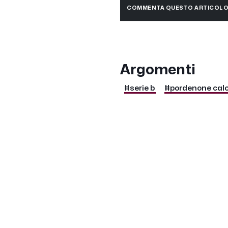
COMMENTA QUESTO ARTICOL
Argomenti
#serie b
#pordenone calc