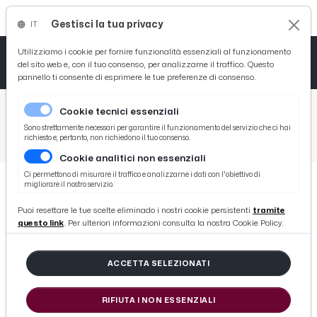
Gestisci la tua privacy
IT
Tutto News
Tutto Sport
Tutto Curiosità
Utilizziamo i cookie per fornire funzionalità essenziali al funzionamento
del sito web e, con il tuo consenso, per analizzarne il traffico. Questo
pannello ti consente di esprimere le tue preferenze di consenso.
Cronaca
Atletica
Serie D
/
Picenotime
Cookie tecnici essenziali
Basket
/
Serie B
Sono strettamente necessari per garantire il funzionamento del servizio che ci hai
richiesto e, pertanto, non richiedono il tuo consenso.
/
Juve Next Gen-Pineto 1-0, Brambilla ("Bravi a reggere quando ci hanno messo alle corde) e Tisci ("Ci abbiamo provato in tutti i modi. FVS? Episodi border line")
Cookie analitici non essenziali
Ciclismo
Ci permettono di misurare il traffico e analizzarne i dati con l'obiettivo di
migliorare il nostro servizio.
Volley
SERIE B
Puoi resettare le tue scelte eliminado i nostri cookie persistenti
tramite
Juve Next Gen-Pineto 1-0,
questo link
. Per ulteriori informazioni consulta la nostra Cookie Policy.
Brambilla ("Bravi a reggere
quando ci hanno messo alle corde)
ACCETTA SELEZIONATI
e Tisci ("Ci abbiamo provato in
RIFIUTA I NON ESSENZIALI
tutti i modi. FVS? Episodi border