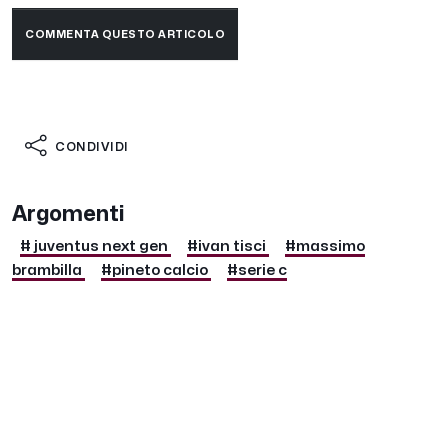
COMMENTA QUESTO ARTICOLO
CONDIVIDI
Argomenti
# juventus next gen
#ivan tisci
#massimo
brambilla
#pineto calcio
#serie c