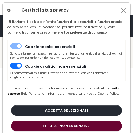
Gestisci la tua privacy
IT
Tutto News
Tutto Sport
Tutto Curiosità
Utilizziamo i cookie per fornire funzionalità essenziali al funzionamento
del sito web e, con il tuo consenso, per analizzarne il traffico. Questo
pannello ti consente di esprimere le tue preferenze di consenso.
Cronaca
Atletica
Serie D
/
Picenotime
Cookie tecnici essenziali
Basket
/
Serie B
Sono strettamente necessari per garantire il funzionamento del servizio che ci hai
richiesto e, pertanto, non richiedono il tuo consenso.
/
Trapani-Pordenone 3-0, le voci di Castori e Tesser post gara
Cookie analitici non essenziali
Ciclismo
Ci permettono di misurare il traffico e analizzarne i dati con l'obiettivo di
migliorare il nostro servizio.
Volley
SERIE B
Puoi resettare le tue scelte eliminado i nostri cookie persistenti
tramite
Trapani-Pordenone 3-0, le voci di
questo link
. Per ulteriori informazioni consulta la nostra Cookie Policy.
Castori e Tesser post gara
ACCETTA SELEZIONATI
di Redazione Picenotime
RIFIUTA I NON ESSENZIALI
sabato 27 giugno 2020