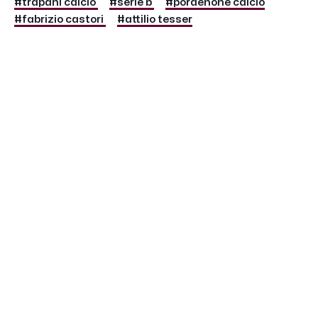
#trapani calcio
#serie b
#pordenone calcio
#fabrizio castori
#attilio tesser