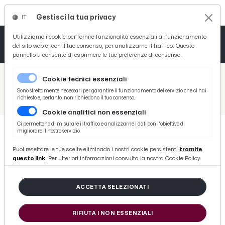
Gestisci la tua privacy
IT
Tutto News
Tutto Sport
Tutto Curiosità
Utilizziamo i cookie per fornire funzionalità essenziali al funzionamento
del sito web e, con il tuo consenso, per analizzarne il traffico. Questo
pannello ti consente di esprimere le tue preferenze di consenso.
Cronaca
Atletica
Serie D
/
Picenotime
Cookie tecnici essenziali
Basket
/
Serie B
Sono strettamente necessari per garantire il funzionamento del servizio che ci hai
richiesto e, pertanto, non richiedono il tuo consenso.
/
Serie B, il Trapani dovrà aspettare fino al 6 Agosto per eventuale decurtazione penalizzazione
Cookie analitici non essenziali
Ciclismo
Ci permettono di misurare il traffico e analizzarne i dati con l'obiettivo di
migliorare il nostro servizio.
Volley
SERIE B
Puoi resettare le tue scelte eliminado i nostri cookie persistenti
tramite
Serie B, il Trapani dovrà aspettare
questo link
. Per ulteriori informazioni consulta la nostra Cookie Policy.
fino al 6 Agosto per eventuale
decurtazione penalizzazione
ACCETTA SELEZIONATI
RIFIUTA I NON ESSENZIALI
di Redazione Picenotime