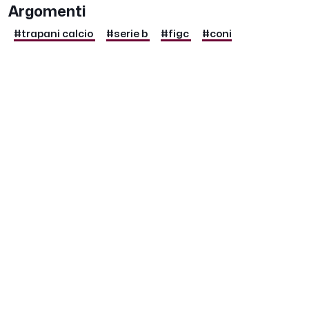
Argomenti
#trapani calcio
#serie b
#figc
#coni