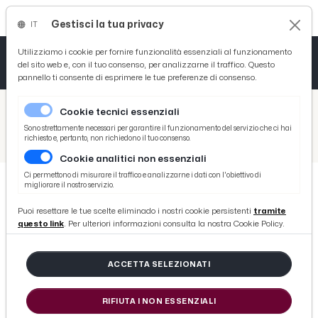
Gestisci la tua privacy
IT
Tutto News
Tutto Sport
Tutto Curiosità
Utilizziamo i cookie per fornire funzionalità essenziali al funzionamento
del sito web e, con il tuo consenso, per analizzarne il traffico. Questo
pannello ti consente di esprimere le tue preferenze di consenso.
Cronaca
Atletica
Serie D
/
Picenotime
Cookie tecnici essenziali
Basket
/
Serie B
Sono strettamente necessari per garantire il funzionamento del servizio che ci hai
richiesto e, pertanto, non richiedono il tuo consenso.
/
Cosenza-Juve Stabia 3-1, le voci di Occhiuzzi e del ds Trinchera post gara
Cookie analitici non essenziali
Ciclismo
Ci permettono di misurare il traffico e analizzarne i dati con l'obiettivo di
migliorare il nostro servizio.
Volley
SERIE B
Puoi resettare le tue scelte eliminado i nostri cookie persistenti
tramite
Cosenza-Juve Stabia 3-1, le voci di
questo link
. Per ulteriori informazioni consulta la nostra Cookie Policy.
Occhiuzzi e del ds Trinchera post
gara
ACCETTA SELEZIONATI
RIFIUTA I NON ESSENZIALI
di Redazione Picenotime