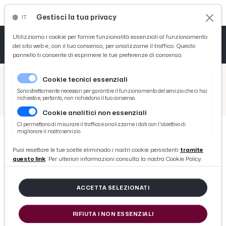
Gestisci la tua privacy
IT
Tutto News
Tutto Sport
Tutto Curiosità
Utilizziamo i cookie per fornire funzionalità essenziali al funzionamento
del sito web e, con il tuo consenso, per analizzarne il traffico. Questo
pannello ti consente di esprimere le tue preferenze di consenso.
Cronaca
Atletica
Serie D
/
Picenotime
Cookie tecnici essenziali
Basket
/
Serie B
Sono strettamente necessari per garantire il funzionamento del servizio che ci hai
richiesto e, pertanto, non richiedono il tuo consenso.
/
Ternana-Cremonese 0-1, voci Lucarelli (“Ho chiesto a Dionisi di essere leader. Troppi chiacchiericci”) e Ballardini
Cookie analitici non essenziali
Ciclismo
Ci permettono di misurare il traffico e analizzarne i dati con l'obiettivo di
migliorare il nostro servizio.
Volley
SERIE B
Puoi resettare le tue scelte eliminado i nostri cookie persistenti
tramite
Ternana-Cremonese 0-1, voci
questo link
. Per ulteriori informazioni consulta la nostra Cookie Policy.
Lucarelli (“Ho chiesto a Dionisi di
essere leader. Troppi
ACCETTA SELEZIONATI
chiacchiericci”) e Ballardini
RIFIUTA I NON ESSENZIALI