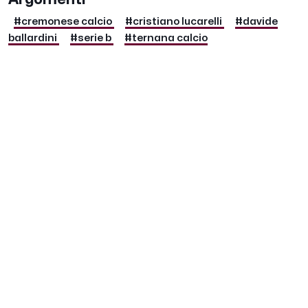
#cremonese calcio
#cristiano lucarelli
#davide
ballardini
#serie b
#ternana calcio