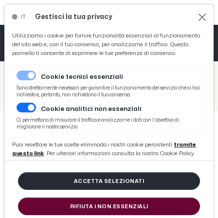
Gestisci la tua privacy
IT
Tutto News
Tutto Sport
Tutto Curiosità
Utilizziamo i cookie per fornire funzionalità essenziali al funzionamento
del sito web e, con il tuo consenso, per analizzarne il traffico. Questo
pannello ti consente di esprimere le tue preferenze di consenso.
Cronaca
Atletica
Serie D
/
Picenotime
Cookie tecnici essenziali
Basket
/
Serie B
Sono strettamente necessari per garantire il funzionamento del servizio che ci hai
richiesto e, pertanto, non richiedono il tuo consenso.
/
Serie C, nuovo scossone alla classifica del girone B. Pesante penalizzazione per la Lucchese
Cookie analitici non essenziali
Ciclismo
Ci permettono di misurare il traffico e analizzarne i dati con l'obiettivo di
migliorare il nostro servizio.
Volley
SERIE B
Puoi resettare le tue scelte eliminado i nostri cookie persistenti
tramite
Serie C, nuovo scossone alla
questo link
. Per ulteriori informazioni consulta la nostra Cookie Policy.
classifica del girone B. Pesante
penalizzazione per la Lucchese
ACCETTA SELEZIONATI
RIFIUTA I NON ESSENZIALI
di Redazione Picenotime