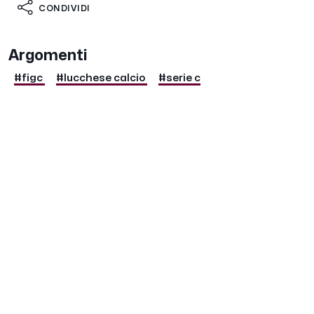
CONDIVIDI
Argomenti
#figc
#lucchese calcio
#serie c