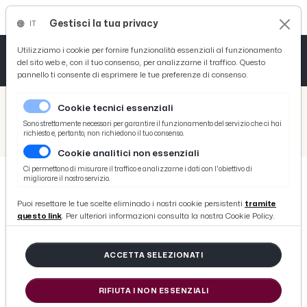
Gestisci la tua privacy
IT
Tutto News
Tutto Sport
Tutto Curiosità
Utilizziamo i cookie per fornire funzionalità essenziali al funzionamento
del sito web e, con il tuo consenso, per analizzarne il traffico. Questo
pannello ti consente di esprimere le tue preferenze di consenso.
Cronaca
Atletica
Serie D
/
Picenotime
Cookie tecnici essenziali
Basket
/
Serie B
Sono strettamente necessari per garantire il funzionamento del servizio che ci hai
richiesto e, pertanto, non richiedono il tuo consenso.
/
Assemblea Lega B al Coni. Club uniti sul diritto d’intesa, riforma campionati e modifica lavoro sportivo
Cookie analitici non essenziali
Ciclismo
Ci permettono di misurare il traffico e analizzarne i dati con l'obiettivo di
migliorare il nostro servizio.
Volley
SERIE B
Puoi resettare le tue scelte eliminado i nostri cookie persistenti
tramite
Assemblea Lega B al Coni. Club
questo link
. Per ulteriori informazioni consulta la nostra Cookie Policy.
uniti sul diritto d’intesa, riforma
campionati e modifica lavoro
ACCETTA SELEZIONATI
sportivo
RIFIUTA I NON ESSENZIALI