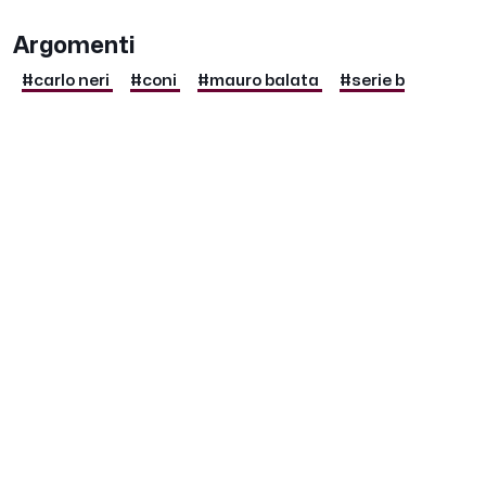
Argomenti
#carlo neri
#coni
#mauro balata
#serie b