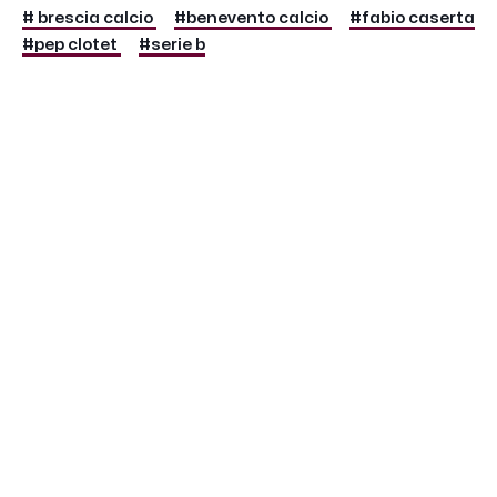
# brescia calcio
#benevento calcio
#fabio caserta
#pep clotet
#serie b