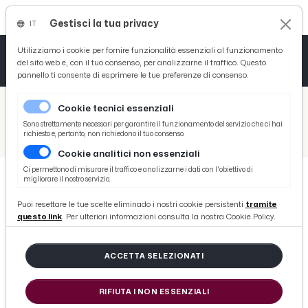
Gestisci la tua privacy
IT
Tutto News
Tutto Sport
Tutto Curiosità
Utilizziamo i cookie per fornire funzionalità essenziali al funzionamento
del sito web e, con il tuo consenso, per analizzarne il traffico. Questo
pannello ti consente di esprimere le tue preferenze di consenso.
Cronaca
Atletica
Serie D
/
Picenotime
Cookie tecnici essenziali
Basket
/
Serie B
Sono strettamente necessari per garantire il funzionamento del servizio che ci hai
richiesto e, pertanto, non richiedono il tuo consenso.
/
Brescia-Benevento 1-0: voci Caserta (“Perdere così fa male. Basta parlare della mia posizione”), Clotet, Forte e Paleari
Cookie analitici non essenziali
Ciclismo
Ci permettono di misurare il traffico e analizzarne i dati con l'obiettivo di
migliorare il nostro servizio.
Volley
SERIE B
Puoi resettare le tue scelte eliminado i nostri cookie persistenti
tramite
Brescia-Benevento 1-0: voci Caserta
questo link
. Per ulteriori informazioni consulta la nostra Cookie Policy.
(“Perdere così fa male. Basta
parlare della mia posizione”),
ACCETTA SELEZIONATI
Clotet, Forte e Paleari
RIFIUTA I NON ESSENZIALI