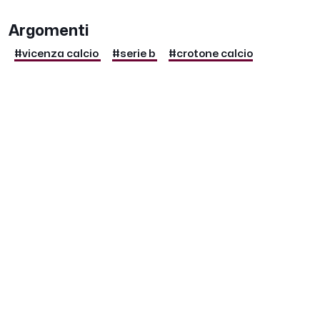
Argomenti
#vicenza calcio
#serie b
#crotone calcio