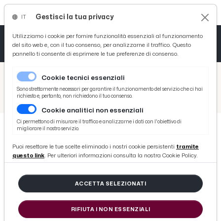
Gestisci la tua privacy
IT
Tutto News
Tutto Sport
Tutto Curiosità
Utilizziamo i cookie per fornire funzionalità essenziali al funzionamento
del sito web e, con il tuo consenso, per analizzarne il traffico. Questo
pannello ti consente di esprimere le tue preferenze di consenso.
Cronaca
Atletica
Serie D
/
Picenotime
Cookie tecnici essenziali
Basket
/
Serie B
Sono strettamente necessari per garantire il funzionamento del servizio che ci hai
richiesto e, pertanto, non richiedono il tuo consenso.
/
Vicenza-Crotone 0-0, Giacomelli sbaglia ed i calabresi resistono in dieci
Cookie analitici non essenziali
Ciclismo
Ci permettono di misurare il traffico e analizzarne i dati con l'obiettivo di
migliorare il nostro servizio.
Volley
SERIE B
Puoi resettare le tue scelte eliminado i nostri cookie persistenti
tramite
Vicenza-Crotone 0-0, Giacomelli
questo link
. Per ulteriori informazioni consulta la nostra Cookie Policy.
sbaglia ed i calabresi resistono in
dieci
ACCETTA SELEZIONATI
RIFIUTA I NON ESSENZIALI
di Redazione Picenotime