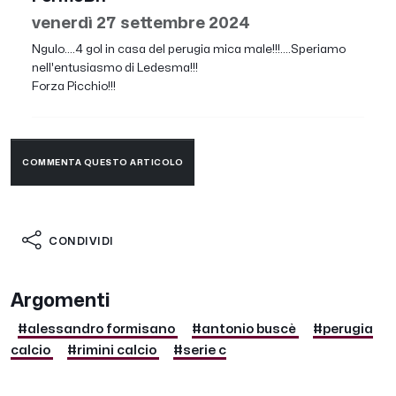
venerdì 27 settembre 2024
Ngulo....4 gol in casa del perugia mica male!!!....Speriamo
nell'entusiasmo di Ledesma!!!
Forza Picchio!!!
COMMENTA QUESTO ARTICOLO
CONDIVIDI
Argomenti
#alessandro formisano
#antonio buscè
#perugia
calcio
#rimini calcio
#serie c