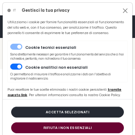
Gestisci la tua privacy
IT
Tutto News
Tutto Sport
Tutto Curiosità
Utilizziamo i cookie per fornire funzionalità essenziali al funzionamento
del sito web e, con il tuo consenso, per analizzarne il traffico. Questo
pannello ti consente di esprimere le tue preferenze di consenso.
Cronaca
Atletica
Serie D
/
Picenotime
Cookie tecnici essenziali
Basket
/
Serie B
Sono strettamente necessari per garantire il funzionamento del servizio che ci hai
richiesto e, pertanto, non richiedono il tuo consenso.
/
Perugia-Rimini 1-4: voci Buscè (“Ascoli campo difficile”), Garetto (“6 punti danno entusiasmo”), Ubaldi e Formisano
Cookie analitici non essenziali
Ciclismo
Ci permettono di misurare il traffico e analizzarne i dati con l'obiettivo di
migliorare il nostro servizio.
Volley
SERIE B
Puoi resettare le tue scelte eliminado i nostri cookie persistenti
tramite
Perugia-Rimini 1-4: voci Buscè
questo link
. Per ulteriori informazioni consulta la nostra Cookie Policy.
(“Ascoli campo difficile”), Garetto
(“6 punti danno entusiasmo”),
ACCETTA SELEZIONATI
Ubaldi e Formisano
RIFIUTA I NON ESSENZIALI