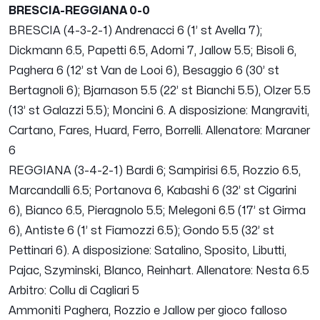
BRESCIA-REGGIANA 0-0
BRESCIA (4-3-2-1) Andrenacci 6 (1’ st Avella 7);
Dickmann 6.5, Papetti 6.5, Adorni 7, Jallow 5.5; Bisoli 6,
Paghera 6 (12’ st Van de Looi 6), Besaggio 6 (30’ st
Bertagnoli 6); Bjarnason 5.5 (22’ st Bianchi 5.5), Olzer 5.5
(13’ st Galazzi 5.5); Moncini 6. A disposizione: Mangraviti,
Cartano, Fares, Huard, Ferro, Borrelli. Allenatore: Maraner
6
REGGIANA (3-4-2-1) Bardi 6; Sampirisi 6.5, Rozzio 6.5,
Marcandalli 6.5; Portanova 6, Kabashi 6 (32’ st Cigarini
6), Bianco 6.5, Pieragnolo 5.5; Melegoni 6.5 (17’ st Girma
6), Antiste 6 (1’ st Fiamozzi 6.5); Gondo 5.5 (32’ st
Pettinari 6). A disposizione: Satalino, Sposito, Libutti,
Pajac, Szyminski, Blanco, Reinhart. Allenatore: Nesta 6.5
Arbitro: Collu di Cagliari 5
Ammoniti Paghera, Rozzio e Jallow per gioco falloso