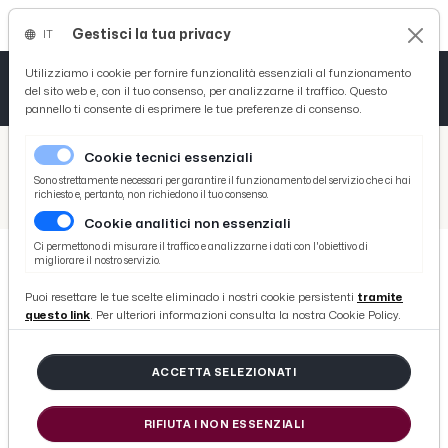
Gestisci la tua privacy
IT
Tutto News
Tutto Sport
Tutto Curiosità
Utilizziamo i cookie per fornire funzionalità essenziali al funzionamento
del sito web e, con il tuo consenso, per analizzarne il traffico. Questo
pannello ti consente di esprimere le tue preferenze di consenso.
Cronaca
Atletica
Serie D
/
Picenotime
Cookie tecnici essenziali
Basket
/
Serie B
Sono strettamente necessari per garantire il funzionamento del servizio che ci hai
richiesto e, pertanto, non richiedono il tuo consenso.
/
Brescia-Reggiana 0-0, voci Maraner (“Ragazzi sono attaccati all'osso”) e Avella (“C'era un rigore netto su Moncini”)
Cookie analitici non essenziali
Ciclismo
Ci permettono di misurare il traffico e analizzarne i dati con l'obiettivo di
migliorare il nostro servizio.
Volley
SERIE B
Puoi resettare le tue scelte eliminado i nostri cookie persistenti
tramite
Brescia-Reggiana 0-0, voci Maraner
questo link
. Per ulteriori informazioni consulta la nostra Cookie Policy.
(“Ragazzi sono attaccati all'osso”) e
Avella (“C'era un rigore netto su
ACCETTA SELEZIONATI
Moncini”)
RIFIUTA I NON ESSENZIALI