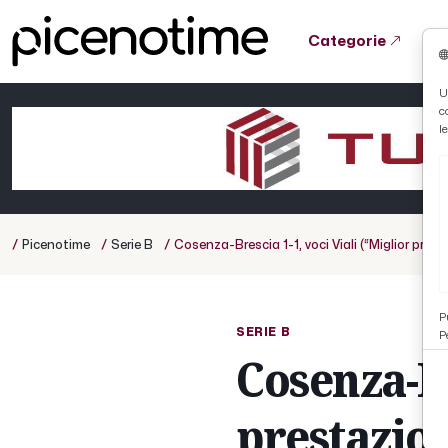
Categorie
Tutto News
Tutto Sport
Tutto Curiosità
U
c
Cronaca
Atletica
Serie D
l
Basket
Ciclismo
/
/
/
Picenotime
Serie B
Cosenza-Brescia 1-1, voci Viali (“Miglior pre
Volley
P
SERIE B
P
Cosenza-Br
prestazion