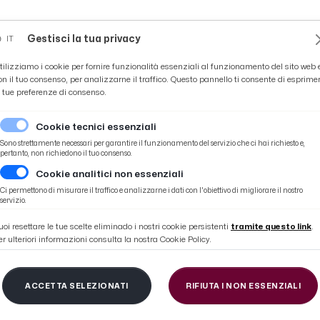
Novità
News
Ascoli Time
Cultura
Coppa Teo
Gestisci la tua privacy
IT
tilizziamo i cookie per fornire funzionalità essenziali al funzionamento del sito web 
on il tuo consenso, per analizzarne il traffico. Questo pannello ti consente di esprime
e tue preferenze di consenso.
Cookie tecnici essenziali
Sono strettamente necessari per garantire il funzionamento del servizio che ci hai richiesto e,
pertanto, non richiedono il tuo consenso.
Cookie analitici non essenziali
stazione da quando sono qui”) e Clotet (“Punto che ha valore”)
Ci permettono di misurare il traffico e analizzarne i dati con l'obiettivo di migliorare il nostro
servizio.
uoi resettare le tue scelte eliminado i nostri cookie persistenti
tramite questo link
.
er ulteriori informazioni consulta la nostra Cookie Policy.
escia 1-1, voci Viali (
ACCETTA SELEZIONATI
RIFIUTA I NON ESSENZIALI
e da quando sono qui”