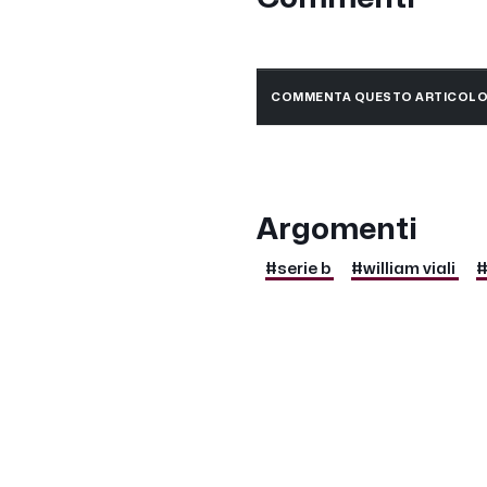
COMMENTA QUESTO ARTICOL
Argomenti
#serie b
#william viali
#