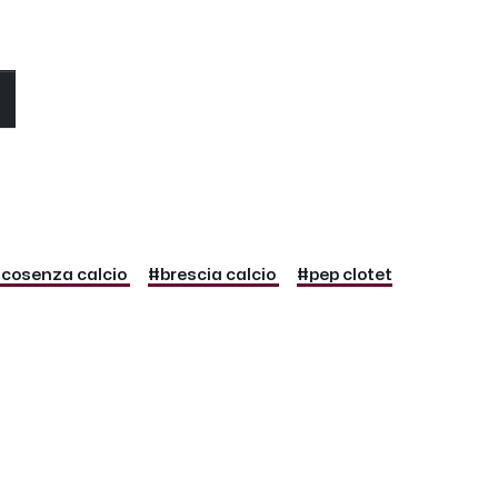
O
cosenza calcio
#brescia calcio
#pep clotet