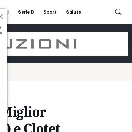
dori
Serie B
Sport
Salute
e,
re
“Miglior
) e Clotet