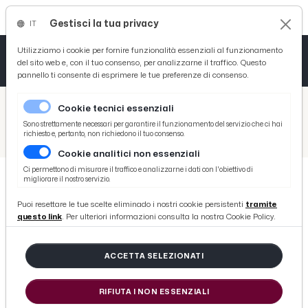
Gestisci la tua privacy
IT
Tutto News
Tutto Sport
Tutto Curiosità
Utilizziamo i cookie per fornire funzionalità essenziali al funzionamento
del sito web e, con il tuo consenso, per analizzarne il traffico. Questo
pannello ti consente di esprimere le tue preferenze di consenso.
Cronaca
Atletica
Serie D
/
Picenotime
Cookie tecnici essenziali
Basket
/
Serie B
Sono strettamente necessari per garantire il funzionamento del servizio che ci hai
richiesto e, pertanto, non richiedono il tuo consenso.
/
Brescia, esonerato Lopez. Squadra momentaneamente a Gastaldello ma è pronto Dionigi
Cookie analitici non essenziali
Ciclismo
Ci permettono di misurare il traffico e analizzarne i dati con l'obiettivo di
migliorare il nostro servizio.
Volley
SERIE B
Puoi resettare le tue scelte eliminado i nostri cookie persistenti
tramite
Brescia, esonerato Lopez. Squadra
questo link
. Per ulteriori informazioni consulta la nostra Cookie Policy.
momentaneamente a Gastaldello
ma è pronto Dionigi
ACCETTA SELEZIONATI
RIFIUTA I NON ESSENZIALI
di Redazione Picenotime