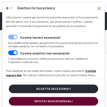
Gestisci la tua privacy
IT
Tutto News
Tutto Sport
Tutto Curiosità
Utilizziamo i cookie per fornire funzionalità essenziali al funzionamento
del sito web e, con il tuo consenso, per analizzarne il traffico. Questo
pannello ti consente di esprimere le tue preferenze di consenso.
Cronaca
Atletica
Serie D
/
Picenotime
Cookie tecnici essenziali
Basket
/
Serie B
Sono strettamente necessari per garantire il funzionamento del servizio che ci hai
richiesto e, pertanto, non richiedono il tuo consenso.
/
Parma-Reggiana 0-0, voci Pecchia (“Grande prestazione, sono soddisfatto”) e Nesta (“I miei ragazzi hanno coraggio”)
Cookie analitici non essenziali
Ciclismo
Ci permettono di misurare il traffico e analizzarne i dati con l'obiettivo di
migliorare il nostro servizio.
Volley
SERIE B
Puoi resettare le tue scelte eliminado i nostri cookie persistenti
tramite
Parma-Reggiana 0-0, voci Pecchia
questo link
. Per ulteriori informazioni consulta la nostra Cookie Policy.
(“Grande prestazione, sono
soddisfatto”) e Nesta (“I miei
ACCETTA SELEZIONATI
ragazzi hanno coraggio”)
RIFIUTA I NON ESSENZIALI