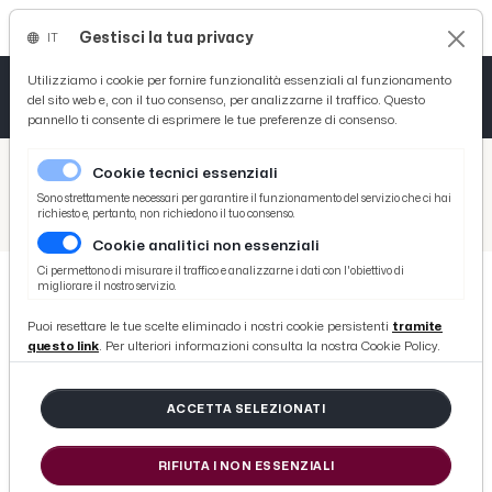
Gestisci la tua privacy
IT
Tutto News
Tutto Sport
Tutto Curiosità
Utilizziamo i cookie per fornire funzionalità essenziali al funzionamento
del sito web e, con il tuo consenso, per analizzarne il traffico. Questo
pannello ti consente di esprimere le tue preferenze di consenso.
Cronaca
Atletica
Serie D
/
Picenotime
Cookie tecnici essenziali
Basket
/
Serie B
Sono strettamente necessari per garantire il funzionamento del servizio che ci hai
richiesto e, pertanto, non richiedono il tuo consenso.
/
Parma-Benevento 0-1, voci Pecchia (“Prestazione sotto tono”) e Cannavaro (“Gruppo mi sta dando tanto”)
Cookie analitici non essenziali
Ciclismo
Ci permettono di misurare il traffico e analizzarne i dati con l'obiettivo di
migliorare il nostro servizio.
Volley
SERIE B
Puoi resettare le tue scelte eliminado i nostri cookie persistenti
tramite
Parma-Benevento 0-1, voci Pecchia
questo link
. Per ulteriori informazioni consulta la nostra Cookie Policy.
(“Prestazione sotto tono”) e
Cannavaro (“Gruppo mi sta dando
ACCETTA SELEZIONATI
tanto”)
RIFIUTA I NON ESSENZIALI