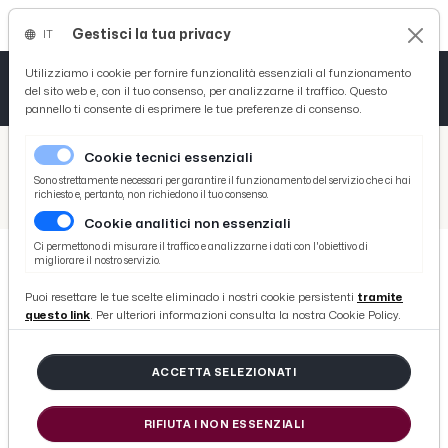
Gestisci la tua privacy
IT
Tutto News
Tutto Sport
Tutto Curiosità
Utilizziamo i cookie per fornire funzionalità essenziali al funzionamento
del sito web e, con il tuo consenso, per analizzarne il traffico. Questo
pannello ti consente di esprimere le tue preferenze di consenso.
Cronaca
Atletica
Serie D
/
Picenotime
Cookie tecnici essenziali
Basket
/
Serie B
Sono strettamente necessari per garantire il funzionamento del servizio che ci hai
richiesto e, pertanto, non richiedono il tuo consenso.
/
La Lega B celebra l’8 Marzo. Serie di iniziative con led, messaggi di sensibilizzazione e coccarde gialle evocative
Cookie analitici non essenziali
Ciclismo
Ci permettono di misurare il traffico e analizzarne i dati con l'obiettivo di
migliorare il nostro servizio.
Volley
SERIE B
Puoi resettare le tue scelte eliminado i nostri cookie persistenti
tramite
La Lega B celebra l’8 Marzo. Serie
questo link
. Per ulteriori informazioni consulta la nostra Cookie Policy.
di iniziative con led, messaggi di
sensibilizzazione e coccarde gialle
ACCETTA SELEZIONATI
evocative
RIFIUTA I NON ESSENZIALI