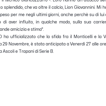
 il tecnico biancazzurro -.
Loro hanno un attacco sen
o splendido, che va oltre il calcio, Lion Giovannini. Mi h
speso per me negli ultimi giorni, anche perchè su di lu
o di aver influito, in qualche modo, sulla sua carri
grande amicizia e stima
".
D ha ufficializzato che la sfida fra il
Monticelli
e la
V
9 Novembre, è stata anticipata a Venerdì 27 alle ore
 Ascoli e Trapani di Serie B.