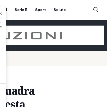
dori
Serie B
Sport
Salute
e,
re
 squadra
 testa