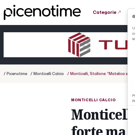
Categorie
Tutto News
Tutto Sport
Tutto Curiosità
U
c
Cronaca
Atletica
Serie D
l
Basket
Ciclismo
/
/
/
Picenotime
Monticelli Calcio
Monticelli, Stallone: “Matelica squ
Volley
P
MONTICELLI CALCIO
P
Monticelli
forte ma n