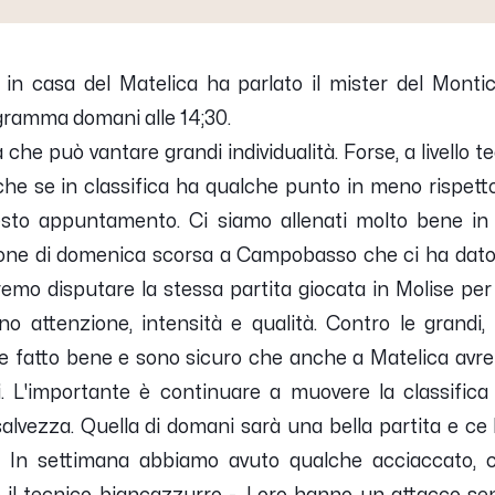
ta in casa del Matelica ha parlato il mister del Montic
ogramma domani alle 14;30.
he può vantare grandi individualità. Forse, a livello t
he se in classifica ha qualche punto in meno rispetto
esto appuntamento. Ci siamo allenati molto bene in
ione di domenica scorsa a Campobasso che ci ha dat
remo disputare la stessa partita giocata in Molise p
no attenzione, intensità e qualità. Contro le grandi
 fatto bene e sono sicuro che anche a Matelica avremo
. L'importante è continuare a muovere la classifica
a salvezza. Quella di domani sarà una bella partita e 
o. In settimana abbiamo avuto qualche acciaccato, c