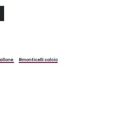
O
allone
#monticelli calcio