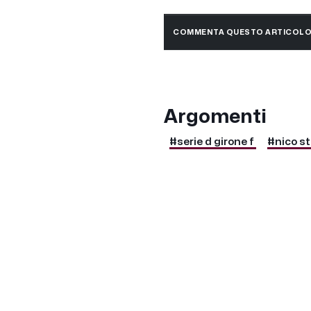
COMMENTA QUESTO ARTICOL
Argomenti
#serie d girone f
#nico st