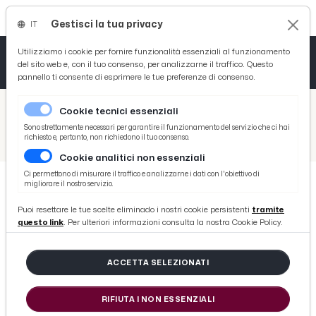
Gestisci la tua privacy
IT
Tutto News
Tutto Sport
Tutto Curiosità
Utilizziamo i cookie per fornire funzionalità essenziali al funzionamento
del sito web e, con il tuo consenso, per analizzarne il traffico. Questo
pannello ti consente di esprimere le tue preferenze di consenso.
Cronaca
Atletica
Serie D
/
Picenotime
Cookie tecnici essenziali
Basket
/
Monticelli Calcio
Sono strettamente necessari per garantire il funzionamento del servizio che ci hai
richiesto e, pertanto, non richiedono il tuo consenso.
/
Monticelli-Recanatese 2-0: fenomenale Bracciatelli, la salvezza è ad un passo
Cookie analitici non essenziali
Ciclismo
Ci permettono di misurare il traffico e analizzarne i dati con l'obiettivo di
migliorare il nostro servizio.
Volley
MONTICELLI CALCIO
Puoi resettare le tue scelte eliminado i nostri cookie persistenti
tramite
Monticelli-Recanatese 2-0:
questo link
. Per ulteriori informazioni consulta la nostra Cookie Policy.
fenomenale Bracciatelli, la
salvezza è ad un passo
ACCETTA SELEZIONATI
RIFIUTA I NON ESSENZIALI
di Redazione Picenotime