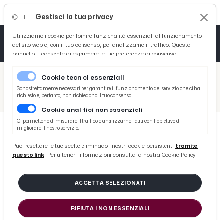
Gestisci la tua privacy
IT
Tutto News
Tutto Sport
Tutto Curiosità
Utilizziamo i cookie per fornire funzionalità essenziali al funzionamento
del sito web e, con il tuo consenso, per analizzarne il traffico. Questo
pannello ti consente di esprimere le tue preferenze di consenso.
Cronaca
Atletica
Serie D
/
Picenotime
Cookie tecnici essenziali
Basket
/
Monticelli Calcio
Sono strettamente necessari per garantire il funzionamento del servizio che ci hai
richiesto e, pertanto, non richiedono il tuo consenso.
/
Monticelli, Stallone: ''Jesina tosta e molto fisica, siamo in emergenza con gli under''
Cookie analitici non essenziali
Ciclismo
Ci permettono di misurare il traffico e analizzarne i dati con l'obiettivo di
migliorare il nostro servizio.
Volley
MONTICELLI CALCIO
Puoi resettare le tue scelte eliminado i nostri cookie persistenti
tramite
Monticelli, Stallone: ''Jesina tosta e
questo link
. Per ulteriori informazioni consulta la nostra Cookie Policy.
molto fisica, siamo in emergenza
con gli under''
ACCETTA SELEZIONATI
RIFIUTA I NON ESSENZIALI
di Redazione Picenotime