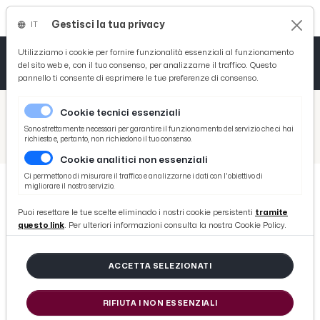
Gestisci la tua privacy
IT
Tutto News
Tutto Sport
Tutto Curiosità
Utilizziamo i cookie per fornire funzionalità essenziali al funzionamento
del sito web e, con il tuo consenso, per analizzarne il traffico. Questo
pannello ti consente di esprimere le tue preferenze di consenso.
Cronaca
Atletica
Serie D
/
Picenotime
Cookie tecnici essenziali
Basket
/
Monticelli Calcio
Sono strettamente necessari per garantire il funzionamento del servizio che ci hai
richiesto e, pertanto, non richiedono il tuo consenso.
/
Monticelli, dg Castelli: “Per ora giocheremo gare casalinghe a Castel di Lama”
Cookie analitici non essenziali
Ciclismo
Ci permettono di misurare il traffico e analizzarne i dati con l'obiettivo di
migliorare il nostro servizio.
Volley
MONTICELLI CALCIO
Puoi resettare le tue scelte eliminado i nostri cookie persistenti
tramite
Monticelli, dg Castelli: “Per ora
questo link
. Per ulteriori informazioni consulta la nostra Cookie Policy.
giocheremo gare casalinghe a
Castel di Lama”
ACCETTA SELEZIONATI
RIFIUTA I NON ESSENZIALI
di Redazione Picenotime