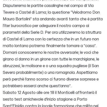
Disputeremo le partite casalinghe nel campo di Via
Tevere a Castel di Lama; la questione “Velodromo Don
Mauro Bartolini” sta andando avanti tanto che è partito
l’iter burocratico per adeguare il nostro campo ai
parametri della Serie D. Per ora utilizzeremo la struttura
di Castel di Lama con la certezza che in un futuro non
molto lontano potremo finalmente tornare a “casa”.
Domani conosceremo le nostre avversarie; le voci che
girano ci danno in un girone con tutte le marchigiane, le
abruzzesi, le molisane e o una squadra pugliese (il San
Severo probabilmente) o una romagnola. Aspettiamo
però perchè l’anno scorso ci furono diverse sorprese e
potrebbero esserci anche quest’anno
”.
Sabato 12 Agosto alle ore 18 il Monticelli affronterà il
sesto test amichevole d'inizio stagione a Porto
Sant'Elpidio contro la locale formazione che milita nel