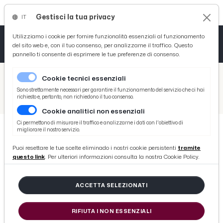
Gestisci la tua privacy
IT
Tutto News
Tutto Sport
Tutto Curiosità
Utilizziamo i cookie per fornire funzionalità essenziali al funzionamento
del sito web e, con il tuo consenso, per analizzarne il traffico. Questo
pannello ti consente di esprimere le tue preferenze di consenso.
Cronaca
Atletica
Serie D
/
Picenotime
Cookie tecnici essenziali
Basket
/
Monticelli Calcio
Sono strettamente necessari per garantire il funzionamento del servizio che ci hai
richiesto e, pertanto, non richiedono il tuo consenso.
/
Monticelli Calcio, incontro tra arbitri ascolani e giovani calciatori. Castelli: “Iniziativa fortemente voluta”
Cookie analitici non essenziali
Ciclismo
Ci permettono di misurare il traffico e analizzarne i dati con l'obiettivo di
migliorare il nostro servizio.
Volley
MONTICELLI CALCIO
Puoi resettare le tue scelte eliminado i nostri cookie persistenti
tramite
Monticelli Calcio, incontro tra
questo link
. Per ulteriori informazioni consulta la nostra Cookie Policy.
arbitri ascolani e giovani
calciatori. Castelli: “Iniziativa
ACCETTA SELEZIONATI
fortemente voluta”
RIFIUTA I NON ESSENZIALI