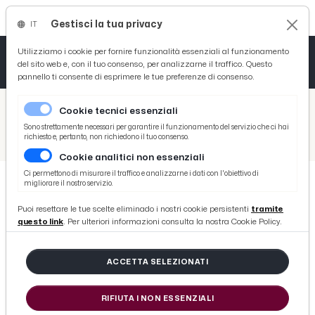
Gestisci la tua privacy
IT
Tutto News
Tutto Sport
Tutto Curiosità
Utilizziamo i cookie per fornire funzionalità essenziali al funzionamento
del sito web e, con il tuo consenso, per analizzarne il traffico. Questo
pannello ti consente di esprimere le tue preferenze di consenso.
Cronaca
Atletica
Serie D
/
Picenotime
Cookie tecnici essenziali
Basket
/
Monticelli Calcio
Sono strettamente necessari per garantire il funzionamento del servizio che ci hai
richiesto e, pertanto, non richiedono il tuo consenso.
/
Monticeli Calcio, continua la campagna di rafforzamento. Ingaggiati Nicola e Lorenzo Neri
Cookie analitici non essenziali
Ciclismo
Ci permettono di misurare il traffico e analizzarne i dati con l'obiettivo di
migliorare il nostro servizio.
Volley
MONTICELLI CALCIO
Puoi resettare le tue scelte eliminado i nostri cookie persistenti
tramite
Monticeli Calcio, continua la
questo link
. Per ulteriori informazioni consulta la nostra Cookie Policy.
campagna di rafforzamento.
Ingaggiati Nicola e Lorenzo Neri
ACCETTA SELEZIONATI
RIFIUTA I NON ESSENZIALI
di Redazione Picenotime