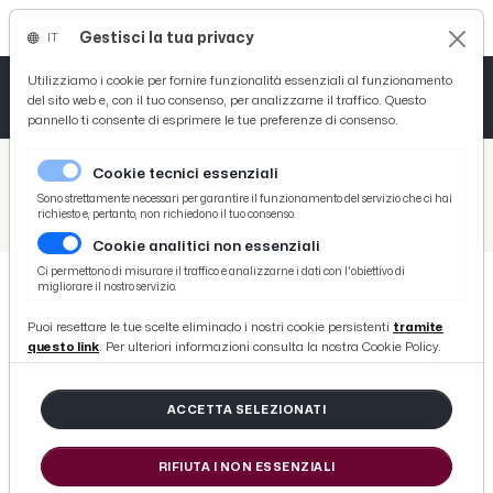
Gestisci la tua privacy
IT
Tutto News
Tutto Sport
Tutto Curiosità
Utilizziamo i cookie per fornire funzionalità essenziali al funzionamento
del sito web e, con il tuo consenso, per analizzarne il traffico. Questo
pannello ti consente di esprimere le tue preferenze di consenso.
Cronaca
Atletica
Serie D
/
Picenotime
Cookie tecnici essenziali
Basket
/
Monticelli Calcio
Sono strettamente necessari per garantire il funzionamento del servizio che ci hai
richiesto e, pertanto, non richiedono il tuo consenso.
/
Monticelli Calcio, ufficializzati gli arrivi dei difensori Stangoni e Di Lorenzo
Cookie analitici non essenziali
Ciclismo
Ci permettono di misurare il traffico e analizzarne i dati con l'obiettivo di
migliorare il nostro servizio.
Volley
MONTICELLI CALCIO
Puoi resettare le tue scelte eliminado i nostri cookie persistenti
tramite
Monticelli Calcio, ufficializzati gli
questo link
. Per ulteriori informazioni consulta la nostra Cookie Policy.
arrivi dei difensori Stangoni e Di
Lorenzo
ACCETTA SELEZIONATI
RIFIUTA I NON ESSENZIALI
di Redazione Picenotime