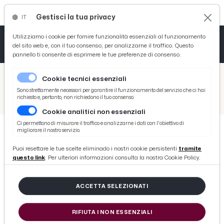
Gestisci la tua privacy
IT
Tutto News
Tutto Sport
Tutto Curiosità
Utilizziamo i cookie per fornire funzionalità essenziali al funzionamento
del sito web e, con il tuo consenso, per analizzarne il traffico. Questo
pannello ti consente di esprimere le tue preferenze di consenso.
Cronaca
Atletica
Serie D
/
Picenotime
Cookie tecnici essenziali
Basket
/
Atletico Ascoli
Sono strettamente necessari per garantire il funzionamento del servizio che ci hai
richiesto e, pertanto, non richiedono il tuo consenso.
/
Atletico Ascoli, ds Marzetti: "Ripartiamo dalle idee e dalla nostra identità. Sappiamo che ci attendono decisioni importanti”
Cookie analitici non essenziali
Ciclismo
Ci permettono di misurare il traffico e analizzarne i dati con l'obiettivo di
migliorare il nostro servizio.
Volley
ATLETICO ASCOLI
Puoi resettare le tue scelte eliminado i nostri cookie persistenti
tramite
Atletico Ascoli, ds Marzetti:
questo link
. Per ulteriori informazioni consulta la nostra Cookie Policy.
"Ripartiamo dalle idee e dalla
nostra identità. Sappiamo che ci
ACCETTA SELEZIONATI
attendono decisioni importanti”
RIFIUTA I NON ESSENZIALI