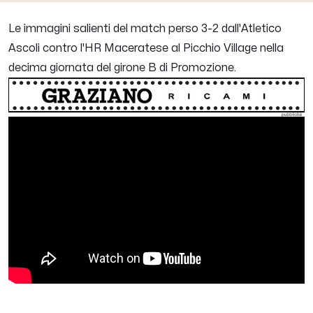
Le immagini salienti del match perso 3-2 dall'Atletico
Ascoli contro l'HR Maceratese al Picchio Village nella
decima giornata del girone B di Promozione.