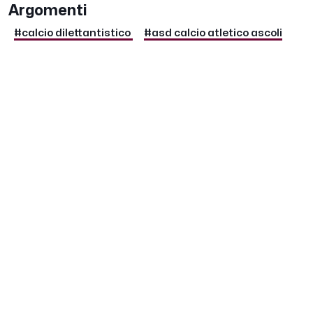
Argomenti
#calcio dilettantistico
#asd calcio atletico ascoli