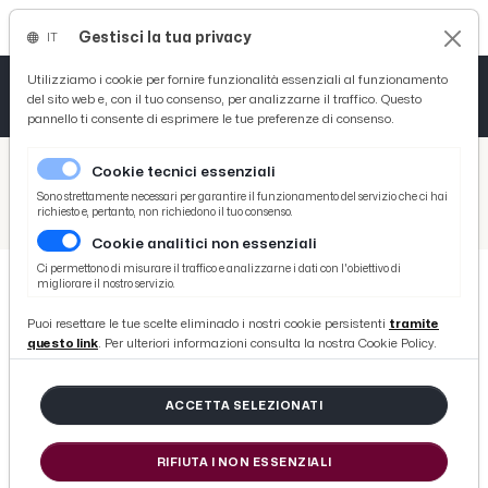
Gestisci la tua privacy
IT
Tutto News
Tutto Sport
Tutto Curiosità
Utilizziamo i cookie per fornire funzionalità essenziali al funzionamento
del sito web e, con il tuo consenso, per analizzarne il traffico. Questo
pannello ti consente di esprimere le tue preferenze di consenso.
Cronaca
Atletica
Serie D
/
Picenotime
Cookie tecnici essenziali
Basket
/
Atletico Ascoli
Sono strettamente necessari per garantire il funzionamento del servizio che ci hai
richiesto e, pertanto, non richiedono il tuo consenso.
/
Promozione girone B, un grande Atletico Ascoli espugna lo stadio della Civitanovese
Cookie analitici non essenziali
Ciclismo
Ci permettono di misurare il traffico e analizzarne i dati con l'obiettivo di
migliorare il nostro servizio.
Volley
ATLETICO ASCOLI
Puoi resettare le tue scelte eliminado i nostri cookie persistenti
tramite
Promozione girone B, un grande
questo link
. Per ulteriori informazioni consulta la nostra Cookie Policy.
Atletico Ascoli espugna lo stadio
della Civitanovese
ACCETTA SELEZIONATI
RIFIUTA I NON ESSENZIALI
di Redazione Picenotime