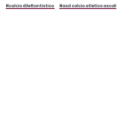
#calcio dilettantistico
#asd calcio atletico ascoli