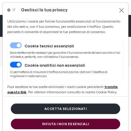
Gestisci la tua privacy
IT
Tutto News
Tutto Sport
Tutto Curiosità
Utilizziamo i cookie per fornire funzionalità essenziali al funzionamento
del sito web e, con il tuo consenso, per analizzarne il traffico. Questo
pannello ti consente di esprimere le tue preferenze di consenso.
Cronaca
Atletica
Serie D
/
Picenotime
Cookie tecnici essenziali
Basket
/
Atletico Ascoli
Sono strettamente necessari per garantire il funzionamento del servizio che ci hai
richiesto e, pertanto, non richiedono il tuo consenso.
/
Promozione girone B, l'Atletico Ascoli passa 1-0 a Montecosaro grazie a De Marco
Cookie analitici non essenziali
Ciclismo
Ci permettono di misurare il traffico e analizzarne i dati con l'obiettivo di
migliorare il nostro servizio.
Volley
ATLETICO ASCOLI
Puoi resettare le tue scelte eliminado i nostri cookie persistenti
tramite
Promozione girone B, l'Atletico
questo link
. Per ulteriori informazioni consulta la nostra Cookie Policy.
Ascoli passa 1-0 a Montecosaro
grazie a De Marco
ACCETTA SELEZIONATI
RIFIUTA I NON ESSENZIALI
di Redazione Picenotime