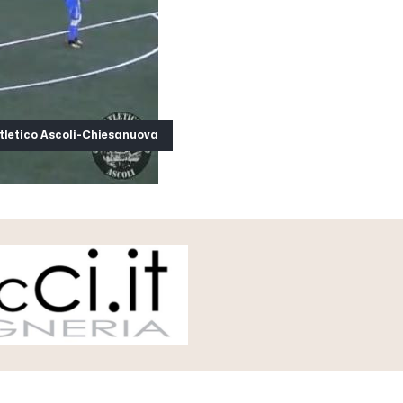
tletico Ascoli-Chiesanuova