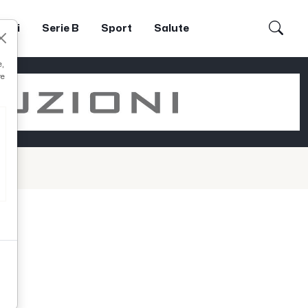
dori
Serie B
Sport
Salute
e,
re