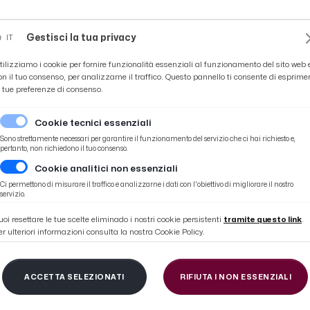
Novità
News
Ascoli Time
Cultura
Coppa Teo
Gestisci la tua privacy
IT
tilizziamo i cookie per fornire funzionalità essenziali al funzionamento del sito web 
on il tuo consenso, per analizzarne il traffico. Questo pannello ti consente di esprime
e tue preferenze di consenso.
Cookie tecnici essenziali
Sono strettamente necessari per garantire il funzionamento del servizio che ci hai richiesto e,
pertanto, non richiedono il tuo consenso.
Cookie analitici non essenziali
lights
Ci permettono di misurare il traffico e analizzarne i dati con l'obiettivo di migliorare il nostro
servizio.
uoi resettare le tue scelte eliminado i nostri cookie persistenti
tramite questo link
.
er ulteriori informazioni consulta la nostra Cookie Policy.
scoli-Chiesanuova 2-1,
ACCETTA SELEZIONATI
RIFIUTA I NON ESSENZIALI