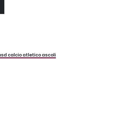
O
sd calcio atletico ascoli