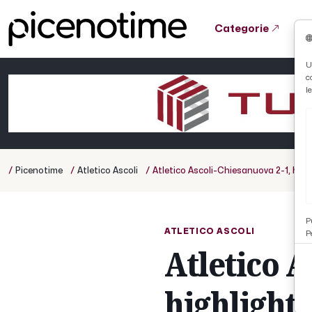
Categorie
Tutto News
Tutto Sport
Tutto Curiosità
U
c
Cronaca
Atletica
Serie D
l
Basket
Ciclismo
/
/
/
Picenotime
Atletico Ascoli
Atletico Ascoli-Chiesanuova 2-1, high
Volley
P
ATLETICO ASCOLI
P
Atletico A
highlights