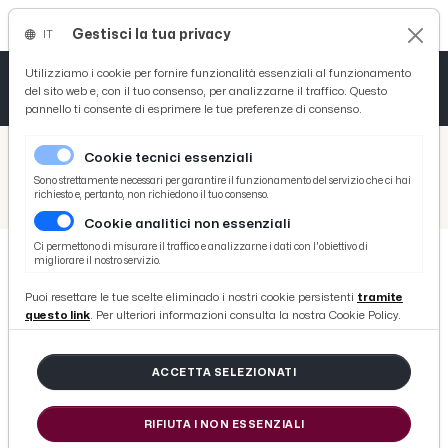
Gestisci la tua privacy
IT
Tutto News
Tutto Sport
Tutto Curiosità
Utilizziamo i cookie per fornire funzionalità essenziali al funzionamento
del sito web e, con il tuo consenso, per analizzarne il traffico. Questo
pannello ti consente di esprimere le tue preferenze di consenso.
Cronaca
Atletica
Serie D
/
Picenotime
Cookie tecnici essenziali
Basket
/
Atletico Ascoli
Sono strettamente necessari per garantire il funzionamento del servizio che ci hai
richiesto e, pertanto, non richiedono il tuo consenso.
/
Serie D girone F, highlights Notaresco-Atletico Ascoli 1-2
Cookie analitici non essenziali
Ciclismo
Ci permettono di misurare il traffico e analizzarne i dati con l'obiettivo di
migliorare il nostro servizio.
Volley
ATLETICO ASCOLI
Puoi resettare le tue scelte eliminado i nostri cookie persistenti
tramite
Serie D girone F, highlights
questo link
. Per ulteriori informazioni consulta la nostra Cookie Policy.
Notaresco-Atletico Ascoli 1-2
ACCETTA SELEZIONATI
di Redazione Picenotime
RIFIUTA I NON ESSENZIALI
lunedì 07 ottobre 2024