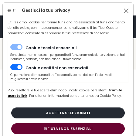
Gestisci la tua privacy
IT
Tutto News
Tutto Sport
Tutto Curiosità
Utilizziamo i cookie per fornire funzionalità essenziali al funzionamento
del sito web e, con il tuo consenso, per analizzarne il traffico. Questo
pannello ti consente di esprimere le tue preferenze di consenso.
Cronaca
Atletica
Serie D
/
Picenotime
Cookie tecnici essenziali
Basket
/
Atletico Ascoli
Sono strettamente necessari per garantire il funzionamento del servizio che ci hai
richiesto e, pertanto, non richiedono il tuo consenso.
/
Atletico Ascoli-Civitanovese 4-1: le voci di Filippini, De Filippis e Giovannini post gara
Cookie analitici non essenziali
Ciclismo
Ci permettono di misurare il traffico e analizzarne i dati con l'obiettivo di
migliorare il nostro servizio.
Volley
ATLETICO ASCOLI
Puoi resettare le tue scelte eliminado i nostri cookie persistenti
tramite
Atletico Ascoli-Civitanovese 4-1: le
questo link
. Per ulteriori informazioni consulta la nostra Cookie Policy.
voci di Filippini, De Filippis e
Giovannini post gara
ACCETTA SELEZIONATI
RIFIUTA I NON ESSENZIALI
di Redazione Picenotime