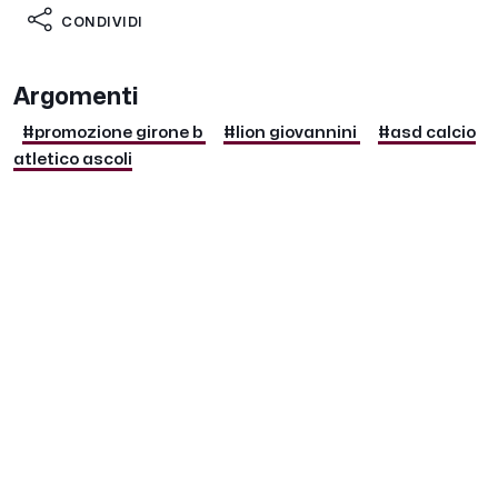
CONDIVIDI
Argomenti
#promozione girone b
#lion giovannini
#asd calcio
atletico ascoli