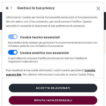
Gestisci la tua privacy
IT
Tutto News
Tutto Sport
Tutto Curiosità
Utilizziamo i cookie per fornire funzionalità essenziali al funzionamento
del sito web e, con il tuo consenso, per analizzarne il traffico. Questo
pannello ti consente di esprimere le tue preferenze di consenso.
Cronaca
Atletica
Serie D
/
Picenotime
Cookie tecnici essenziali
Basket
/
Atletico Ascoli
Sono strettamente necessari per garantire il funzionamento del servizio che ci hai
richiesto e, pertanto, non richiedono il tuo consenso.
/
Atletico Ascoli: “La sintonia con il ds Marzetti e mister Seccardini elemento centrale del nostro progetto sportivo”
Cookie analitici non essenziali
Ciclismo
Ci permettono di misurare il traffico e analizzarne i dati con l'obiettivo di
migliorare il nostro servizio.
Volley
ATLETICO ASCOLI
Puoi resettare le tue scelte eliminado i nostri cookie persistenti
tramite
Atletico Ascoli: “La sintonia con il
questo link
. Per ulteriori informazioni consulta la nostra Cookie Policy.
ds Marzetti e mister Seccardini
elemento centrale del nostro
ACCETTA SELEZIONATI
progetto sportivo”
RIFIUTA I NON ESSENZIALI