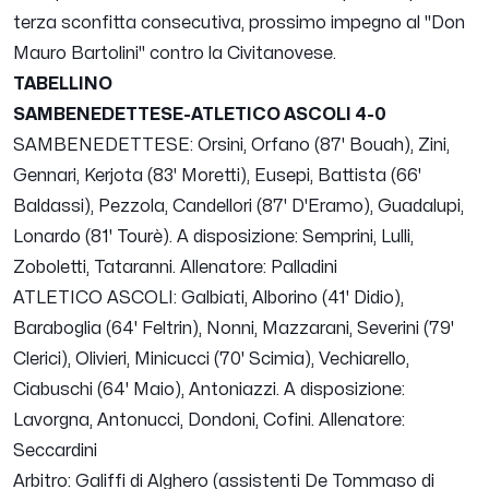
terza sconfitta consecutiva, prossimo impegno al "Don
Mauro Bartolini" contro la Civitanovese.
TABELLINO
SAMBENEDETTESE-ATLETICO ASCOLI 4-0
SAMBENEDETTESE: Orsini, Orfano (87' Bouah), Zini,
Gennari, Kerjota (83' Moretti), Eusepi, Battista (66'
Baldassi), Pezzola, Candellori (87' D'Eramo), Guadalupi,
Lonardo (81' Tourè). A disposizione: Semprini, Lulli,
Zoboletti, Tataranni. Allenatore: Palladini
ATLETICO ASCOLI: Galbiati, Alborino (41' Didio),
Baraboglia (64' Feltrin), Nonni, Mazzarani, Severini (79'
Clerici), Olivieri, Minicucci (70' Scimia), Vechiarello,
Ciabuschi (64' Maio), Antoniazzi. A disposizione:
Lavorgna, Antonucci, Dondoni, Cofini. Allenatore:
Seccardini
Arbitro: Galiffi di Alghero (assistenti De Tommaso di