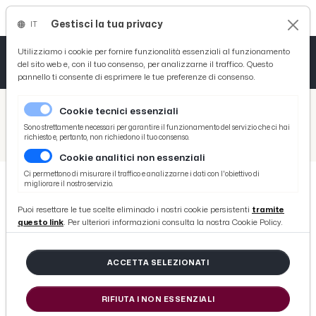
Gestisci la tua privacy
IT
Tutto News
Tutto Sport
Tutto Curiosità
Utilizziamo i cookie per fornire funzionalità essenziali al funzionamento
del sito web e, con il tuo consenso, per analizzarne il traffico. Questo
pannello ti consente di esprimere le tue preferenze di consenso.
Cronaca
Atletica
Serie D
/
Picenotime
Cookie tecnici essenziali
Basket
/
Atletico Ascoli
Sono strettamente necessari per garantire il funzionamento del servizio che ci hai
richiesto e, pertanto, non richiedono il tuo consenso.
/
Serie D girone F, Atletico Ascoli sconfitto 4-0 dalla capolista Sambenedettese al ''Riviera delle Palme''
Cookie analitici non essenziali
Ciclismo
Ci permettono di misurare il traffico e analizzarne i dati con l'obiettivo di
migliorare il nostro servizio.
Volley
ATLETICO ASCOLI
Puoi resettare le tue scelte eliminado i nostri cookie persistenti
tramite
Serie D girone F, Atletico Ascoli
questo link
. Per ulteriori informazioni consulta la nostra Cookie Policy.
sconfitto 4-0 dalla capolista
Sambenedettese al ''Riviera delle
ACCETTA SELEZIONATI
Palme''
RIFIUTA I NON ESSENZIALI