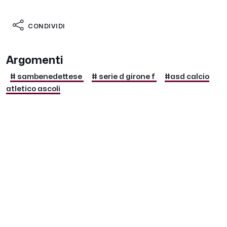
CONDIVIDI
Argomenti
# sambenedettese
# serie d girone f
#asd calcio
atletico ascoli