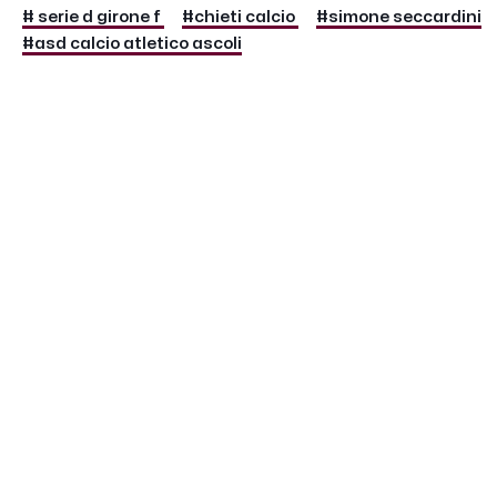
# serie d girone f
#chieti calcio
#simone seccardini
#asd calcio atletico ascoli