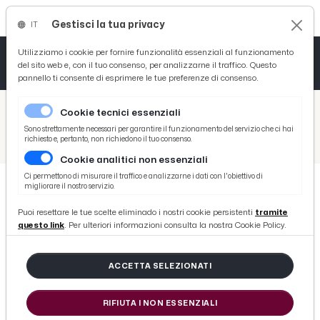
Gestisci la tua privacy
IT
Tutto News
Tutto Sport
Tutto Curiosità
Utilizziamo i cookie per fornire funzionalità essenziali al funzionamento
del sito web e, con il tuo consenso, per analizzarne il traffico. Questo
pannello ti consente di esprimere le tue preferenze di consenso.
Cronaca
Atletica
Serie D
/
Picenotime
Cookie tecnici essenziali
Basket
/
Atletico Ascoli
Sono strettamente necessari per garantire il funzionamento del servizio che ci hai
richiesto e, pertanto, non richiedono il tuo consenso.
/
Serie D girone F, highlights Chieti-Ascoli 1-2 e la voce di Seccardini post gara
Cookie analitici non essenziali
Ciclismo
Ci permettono di misurare il traffico e analizzarne i dati con l'obiettivo di
migliorare il nostro servizio.
Volley
ATLETICO ASCOLI
Puoi resettare le tue scelte eliminado i nostri cookie persistenti
tramite
Serie D girone F, highlights Chieti-
questo link
. Per ulteriori informazioni consulta la nostra Cookie Policy.
Ascoli 1-2 e la voce di Seccardini
post gara
ACCETTA SELEZIONATI
RIFIUTA I NON ESSENZIALI
di Redazione Picenotime