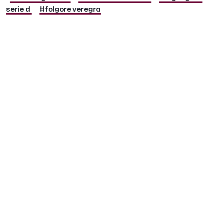
serie d
#folgore veregra