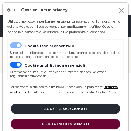
Gestisci la tua privacy
IT
Tutto News
Tutto Sport
Tutto Curiosità
Utilizziamo i cookie per fornire funzionalità essenziali al funzionamento
del sito web e, con il tuo consenso, per analizzarne il traffico. Questo
pannello ti consente di esprimere le tue preferenze di consenso.
Cronaca
Atletica
Serie D
/
Picenotime
Cookie tecnici essenziali
Basket
/
Varie
Sono strettamente necessari per garantire il funzionamento del servizio che ci hai
richiesto e, pertanto, non richiedono il tuo consenso.
/
Serie D
/
Recanatese-Folgore Veregra 0-2, highlights e interviste post gara
Cookie analitici non essenziali
Ciclismo
Ci permettono di misurare il traffico e analizzarne i dati con l'obiettivo di
migliorare il nostro servizio.
Volley
Puoi resettare le tue scelte eliminado i nostri cookie persistenti
tramite
SERIE D
questo link
. Per ulteriori informazioni consulta la nostra Cookie Policy.
Recanatese-Folgore Veregra 0-2,
highlights e interviste post gara
ACCETTA SELEZIONATI
di Redazione Picenotime
RIFIUTA I NON ESSENZIALI