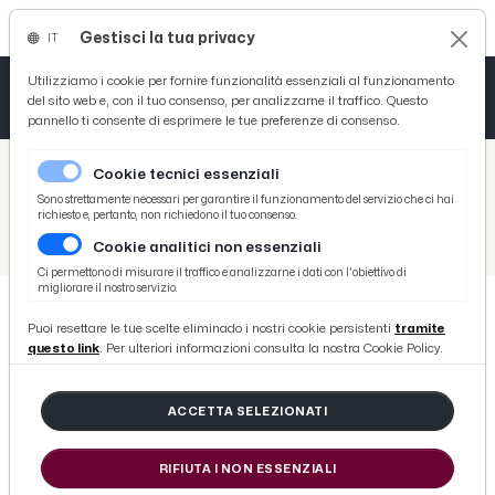
Gestisci la tua privacy
IT
Tutto News
Tutto Sport
Tutto Curiosità
Utilizziamo i cookie per fornire funzionalità essenziali al funzionamento
del sito web e, con il tuo consenso, per analizzarne il traffico. Questo
pannello ti consente di esprimere le tue preferenze di consenso.
Cronaca
Atletica
Serie D
/
Picenotime
Cookie tecnici essenziali
Basket
/
Varie
Sono strettamente necessari per garantire il funzionamento del servizio che ci hai
richiesto e, pertanto, non richiedono il tuo consenso.
/
Serie D
/
Nerostellati-Avezzano 0-0, highlights e voci Di Corcia-Pace post gara
Cookie analitici non essenziali
Ciclismo
Ci permettono di misurare il traffico e analizzarne i dati con l'obiettivo di
migliorare il nostro servizio.
Volley
Puoi resettare le tue scelte eliminado i nostri cookie persistenti
tramite
SERIE D
questo link
. Per ulteriori informazioni consulta la nostra Cookie Policy.
Nerostellati-Avezzano 0-0,
highlights e voci Di Corcia-Pace
ACCETTA SELEZIONATI
post gara
RIFIUTA I NON ESSENZIALI