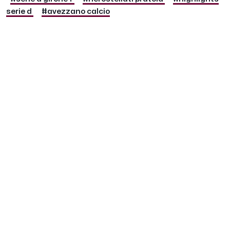
serie d
#avezzano calcio