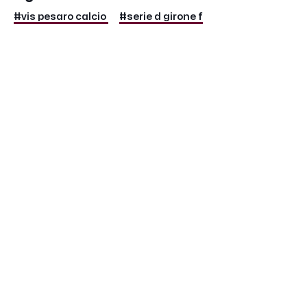
#vis pesaro calcio
#serie d girone f