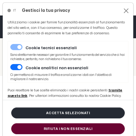
Gestisci la tua privacy
IT
Tutto News
Tutto Sport
Tutto Curiosità
Utilizziamo i cookie per fornire funzionalità essenziali al funzionamento
del sito web e, con il tuo consenso, per analizzarne il traffico. Questo
pannello ti consente di esprimere le tue preferenze di consenso.
Cronaca
Atletica
Serie D
/
Picenotime
Cookie tecnici essenziali
Basket
/
Varie
Sono strettamente necessari per garantire il funzionamento del servizio che ci hai
richiesto e, pertanto, non richiedono il tuo consenso.
/
Serie D
/
Monticelli-Vis Pesaro 1-0, la voce di mister Riolfo post gara
Cookie analitici non essenziali
Ciclismo
Ci permettono di misurare il traffico e analizzarne i dati con l'obiettivo di
migliorare il nostro servizio.
Volley
Puoi resettare le tue scelte eliminado i nostri cookie persistenti
tramite
SERIE D
questo link
. Per ulteriori informazioni consulta la nostra Cookie Policy.
Monticelli-Vis Pesaro 1-0, la voce di
mister Riolfo post gara
ACCETTA SELEZIONATI
di Redazione Picenotime
RIFIUTA I NON ESSENZIALI