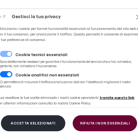
Novità
News
Ascoli Time
Cultura
Coppa Teo
Gestisci la tua privacy
IT
tilizziamo i cookie per fornire funzionalità essenziali al funzionamento del sito web 
on il tuo consenso, per analizzarne il traffico. Questo pannello ti consente di esprime
e tue preferenze di consenso.
Cookie tecnici essenziali
Sono strettamente necessari per garantire il funzionamento del servizio che ci hai richiesto e,
pertanto, non richiedono il tuo consenso.
Cookie analitici non essenziali
 voci Di Donato-Di Corcia post gara
Ci permettono di misurare il traffico e analizzarne i dati con l'obiettivo di migliorare il nostro
servizio.
uoi resettare le tue scelte eliminado i nostri cookie persistenti
tramite questo link
.
er ulteriori informazioni consulta la nostra Cookie Policy.
ostellati 0-0, highlight
ACCETTA SELEZIONATI
RIFIUTA I NON ESSENZIALI
 Corcia post gara