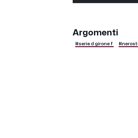
Argomenti
#serie d girone f
#neroste