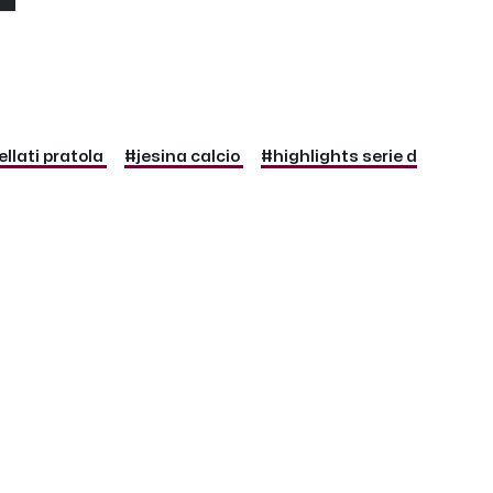
llati pratola
#jesina calcio
#highlights serie d