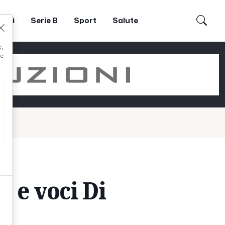
dori
Serie B
Sport
Salute
e,
re
s e voci Di