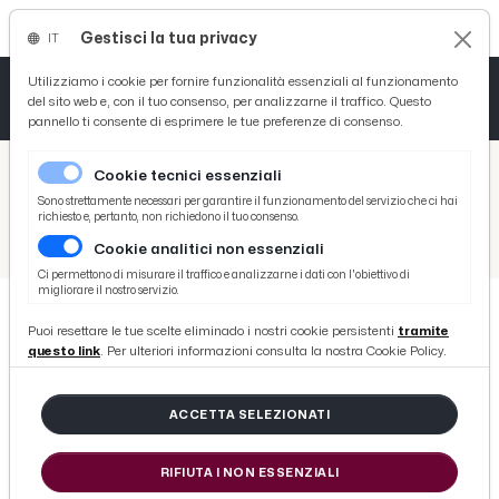
Gestisci la tua privacy
IT
Tutto News
Tutto Sport
Tutto Curiosità
Utilizziamo i cookie per fornire funzionalità essenziali al funzionamento
del sito web e, con il tuo consenso, per analizzarne il traffico. Questo
pannello ti consente di esprimere le tue preferenze di consenso.
Cronaca
Atletica
Serie D
/
Picenotime
Cookie tecnici essenziali
Basket
/
Varie
Sono strettamente necessari per garantire il funzionamento del servizio che ci hai
richiesto e, pertanto, non richiedono il tuo consenso.
/
Serie D
/
Campobasso-Recanatese 4-3, highlights
Cookie analitici non essenziali
Ciclismo
Ci permettono di misurare il traffico e analizzarne i dati con l'obiettivo di
migliorare il nostro servizio.
Volley
Puoi resettare le tue scelte eliminado i nostri cookie persistenti
tramite
SERIE D
questo link
. Per ulteriori informazioni consulta la nostra Cookie Policy.
Campobasso-Recanatese 4-3,
highlights
ACCETTA SELEZIONATI
di Redazione Picenotime
RIFIUTA I NON ESSENZIALI