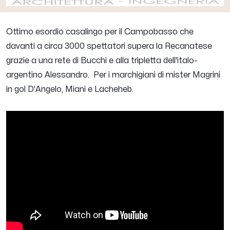
Ottimo esordio casalingo per il Campobasso che
davanti a circa 3000 spettatori supera la Recanatese
grazie a una rete di Bucchi e alla tripletta dell'italo-
argentino Alessandro. Per i marchigiani di mister Magrini
in gol D'Angelo, Miani e Lacheheb.