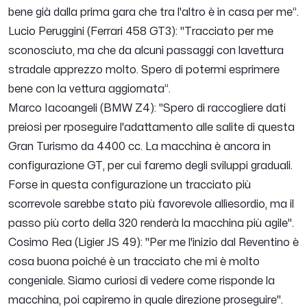
bene già dalla prima gara che tra l'altro è in casa per me
”.
Lucio Peruggini (Ferrari 458 GT3): "
Tracciato per me
sconosciuto, ma che da alcuni passaggi con lavettura
stradale apprezzo molto. Spero di potermi esprimere
bene con la vettura aggiornata
”.
Marco Iacoangeli (BMW Z4): "
Spero di raccogliere dati
preiosi per rposeguire l'adattamento alle salite di questa
Gran Turismo da 4400 cc. La macchina è ancora in
configurazione GT, per cui faremo degli sviluppi graduali.
Forse in questa configurazione un tracciato più
scorrevole sarebbe stato più favorevole allìesordio, ma il
passo più corto della 320 renderà la macchina più agile
".
Cosimo Rea (Ligier JS 49): "
Per me l'inizio dal Reventino è
cosa buona poiché è un tracciato che mi è molto
congeniale. Siamo curiosi di vedere come risponde la
macchina, poi capiremo in quale direzione proseguire
".