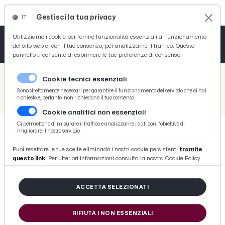
Gestisci la tua privacy
IT
Tutto News
Tutto Sport
Tutto Curiosità
Utilizziamo i cookie per fornire funzionalità essenziali al funzionamento
del sito web e, con il tuo consenso, per analizzarne il traffico. Questo
pannello ti consente di esprimere le tue preferenze di consenso.
Cronaca
Atletica
Serie D
/
Picenotime
Cookie tecnici essenziali
Basket
/
Coppa Teodori
Sono strettamente necessari per garantire il funzionamento del servizio che ci hai
richiesto e, pertanto, non richiedono il tuo consenso.
/
CIVM, scatta la 19ª Cronoscalata del Reventino: le parole dei protagonisti
Cookie analitici non essenziali
Ciclismo
Ci permettono di misurare il traffico e analizzarne i dati con l'obiettivo di
migliorare il nostro servizio.
Volley
COPPA TEODORI
Puoi resettare le tue scelte eliminado i nostri cookie persistenti
tramite
CIVM, scatta la 19ª Cronoscalata del
questo link
. Per ulteriori informazioni consulta la nostra Cookie Policy.
Reventino: le parole dei
protagonisti
ACCETTA SELEZIONATI
RIFIUTA I NON ESSENZIALI
di Redazione Picenotime