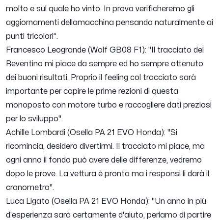
molto e sul quale ho vinto. In prova verificheremo gli
aggiornamenti dellamacchina pensando naturalmente ai
punti tricolori
”.
Francesco Leogrande (Wolf GB08 F1): "
Il tracciato del
Reventino mi piace da sempre ed ho sempre ottenuto
dei buoni risultati. Proprio il feeling col tracciato sarà
importante per capire le prime rezioni di questa
monoposto con motore turbo e raccogliere dati preziosi
per lo sviluppo
".
Achille Lombardi (Osella PA 21 EVO Honda): "
Si
ricomincia, desidero divertirmi. Il tracciato mi piace, ma
ogni anno il fondo può avere delle differenze, vedremo
dopo le prove. La vettura è pronta ma i responsi li darà il
cronometro
".
Luca Ligato (Osella PA 21 EVO Honda): "
Un anno in più
d'esperienza sarà certamente d'aiuto, periamo di partire