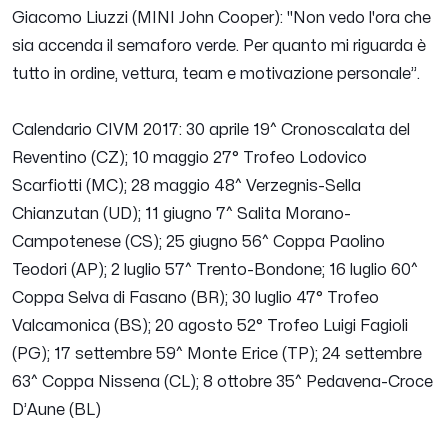
Giacomo Liuzzi (MINI John Cooper): "
Non vedo l'ora che
sia accenda il semaforo verde. Per quanto mi riguarda è
tutto in ordine, vettura, team e motivazione personale
”.
Calendario CIVM 2017: 30 aprile 19^ Cronoscalata del
Reventino (CZ); 10 maggio 27° Trofeo Lodovico
Scarfiotti (MC); 28 maggio 48^ Verzegnis-Sella
Chianzutan (UD); 11 giugno 7^ Salita Morano-
Campotenese (CS); 25 giugno 56^ Coppa Paolino
Teodori (AP); 2 luglio 57^ Trento-Bondone; 16 luglio 60^
Coppa Selva di Fasano (BR); 30 luglio 47° Trofeo
Valcamonica (BS); 20 agosto 52° Trofeo Luigi Fagioli
(PG); 17 settembre 59^ Monte Erice (TP); 24 settembre
63^ Coppa Nissena (CL); 8 ottobre 35^ Pedavena-Croce
D’Aune (BL)