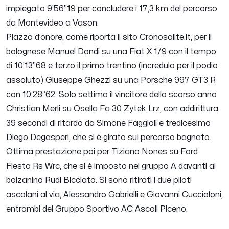
impiegato 9’56”19 per concludere i 17,3 km del percorso
da Montevideo a Vason.
Piazza d’onore, come riporta il sito Cronosalite.it, per il
bolognese Manuel Dondi su una Fiat X 1/9 con il tempo
di 10’13”68 e terzo il primo trentino (incredulo per il podio
assoluto) Giuseppe Ghezzi su una Porsche 997 GT3 R
con 10’28”62. Solo settimo il vincitore dello scorso anno
Christian Merli su Osella Fa 30 Zytek Lrz, con addirittura
39 secondi di ritardo da Simone Faggioli e tredicesimo
Diego Degasperi, che si è girato sul percorso bagnato.
Ottima prestazione poi per Tiziano Nones su Ford
Fiesta Rs Wrc, che si è imposto nel gruppo A davanti al
bolzanino Rudi Bicciato. Si sono ritirati i due piloti
ascolani al via, Alessandro Gabrielli e Giovanni Cuccioloni,
entrambi del Gruppo Sportivo AC Ascoli Piceno.