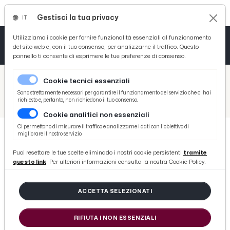
Gestisci la tua privacy
IT
Tutto News
Tutto Sport
Tutto Curiosità
Utilizziamo i cookie per fornire funzionalità essenziali al funzionamento
del sito web e, con il tuo consenso, per analizzarne il traffico. Questo
pannello ti consente di esprimere le tue preferenze di consenso.
Cronaca
Atletica
Serie D
/
Picenotime
Cookie tecnici essenziali
Basket
/
Coppa Teodori
Sono strettamente necessari per garantire il funzionamento del servizio che ci hai
richiesto e, pertanto, non richiedono il tuo consenso.
/
Campionato Europeo della Montagna, Faggioli vince la 69ª Trento-Bondone. Merli 7°
Cookie analitici non essenziali
Ciclismo
Ci permettono di misurare il traffico e analizzarne i dati con l'obiettivo di
migliorare il nostro servizio.
Volley
COPPA TEODORI
Puoi resettare le tue scelte eliminado i nostri cookie persistenti
tramite
Campionato Europeo della
questo link
. Per ulteriori informazioni consulta la nostra Cookie Policy.
Montagna, Faggioli vince la 69ª
Trento-Bondone. Merli 7°
ACCETTA SELEZIONATI
RIFIUTA I NON ESSENZIALI
di Redazione Picenotime