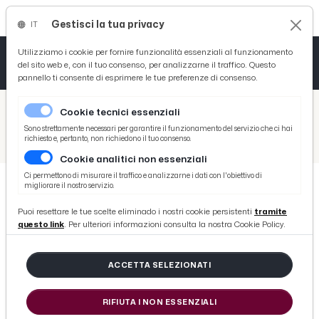
Gestisci la tua privacy
IT
Tutto News
Tutto Sport
Tutto Curiosità
Utilizziamo i cookie per fornire funzionalità essenziali al funzionamento
del sito web e, con il tuo consenso, per analizzarne il traffico. Questo
pannello ti consente di esprimere le tue preferenze di consenso.
Cronaca
Atletica
Serie D
/
Picenotime
Cookie tecnici essenziali
Basket
/
Coppa Teodori
Sono strettamente necessari per garantire il funzionamento del servizio che ci hai
richiesto e, pertanto, non richiedono il tuo consenso.
/
Coppa Paolino Teodori 2014, tutte le vetture N 2000 e 3000
Cookie analitici non essenziali
Ciclismo
Ci permettono di misurare il traffico e analizzarne i dati con l'obiettivo di
migliorare il nostro servizio.
Volley
COPPA TEODORI
Puoi resettare le tue scelte eliminado i nostri cookie persistenti
tramite
Coppa Paolino Teodori 2014, tutte le
questo link
. Per ulteriori informazioni consulta la nostra Cookie Policy.
vetture N 2000 e 3000
ACCETTA SELEZIONATI
di Redazione Picenotime
RIFIUTA I NON ESSENZIALI
mercoledì 14 gennaio 2015