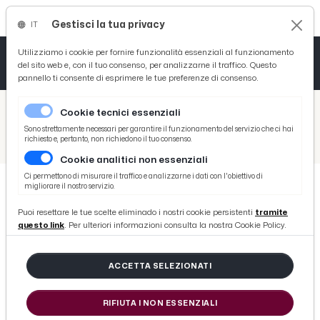
Gestisci la tua privacy
IT
Tutto News
Tutto Sport
Tutto Curiosità
Utilizziamo i cookie per fornire funzionalità essenziali al funzionamento
del sito web e, con il tuo consenso, per analizzarne il traffico. Questo
pannello ti consente di esprimere le tue preferenze di consenso.
Cronaca
Atletica
Serie D
/
Picenotime
Cookie tecnici essenziali
Basket
/
Coppa Teodori
Sono strettamente necessari per garantire il funzionamento del servizio che ci hai
richiesto e, pertanto, non richiedono il tuo consenso.
/
Coppa Paolino Teodori 2014, i passaggi di tutte le vetture GT
Cookie analitici non essenziali
Ciclismo
Ci permettono di misurare il traffico e analizzarne i dati con l'obiettivo di
migliorare il nostro servizio.
Volley
COPPA TEODORI
Puoi resettare le tue scelte eliminado i nostri cookie persistenti
tramite
Coppa Paolino Teodori 2014, i
questo link
. Per ulteriori informazioni consulta la nostra Cookie Policy.
passaggi di tutte le vetture GT
ACCETTA SELEZIONATI
di Redazione Picenotime
RIFIUTA I NON ESSENZIALI
mercoledì 25 febbraio 2015