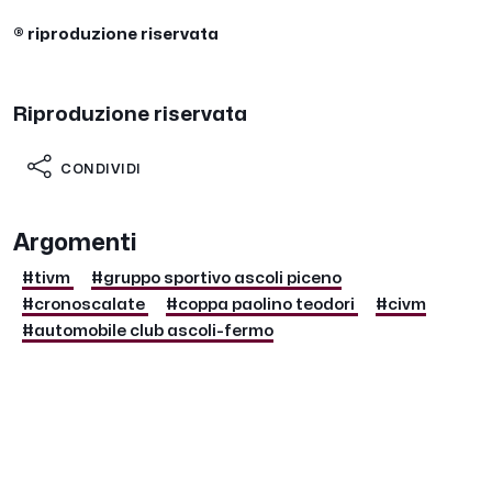
® riproduzione riservata
Riproduzione riservata
CONDIVIDI
Argomenti
#tivm
#gruppo sportivo ascoli piceno
#cronoscalate
#coppa paolino teodori
#civm
#automobile club ascoli-fermo