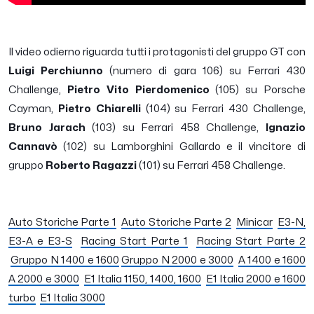
Il video odierno riguarda tutti i protagonisti del gruppo GT con
Luigi Perchiunno
(numero di gara 106) su Ferrari 430
Challenge,
Pietro Vito Pierdomenico
(105) su Porsche
Cayman,
Pietro Chiarelli
(104) su Ferrari 430 Challenge,
Bruno Jarach
(103) su Ferrari 458 Challenge,
Ignazio
Cannavò
(102) su Lamborghini Gallardo e il vincitore di
gruppo
Roberto Ragazzi
(101) su Ferrari 458 Challenge.
Auto Storiche Parte 1
Auto Storiche Parte 2
Minicar
E3-N,
E3-A e E3-S
Racing Start Parte 1
Racing Start Parte 2
Gruppo N 1400 e 1600
Gruppo
N 2000 e 3000
A 1400 e 1600
A 2000 e 3000
E1 Italia 1150, 1400, 1600
E1 Italia 2000 e 1600
turbo
E1 Italia 3000