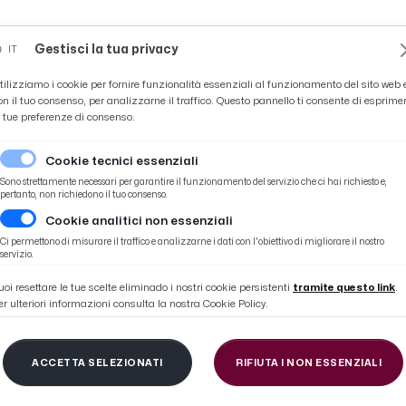
Novità
News
Ascoli Time
Cultura
Coppa Teo
Gestisci la tua privacy
IT
tilizziamo i cookie per fornire funzionalità essenziali al funzionamento del sito web 
on il tuo consenso, per analizzarne il traffico. Questo pannello ti consente di esprime
e tue preferenze di consenso.
Cookie tecnici essenziali
Sono strettamente necessari per garantire il funzionamento del servizio che ci hai richiesto e,
pertanto, non richiedono il tuo consenso.
Cookie analitici non essenziali
po Sportivo AC Ascoli, cordoglio per scomparsa Giovanni Festuccia
Ci permettono di misurare il traffico e analizzarne i dati con l'obiettivo di migliorare il nostro
servizio.
uoi resettare le tue scelte eliminado i nostri cookie persistenti
tramite questo link
.
er ulteriori informazioni consulta la nostra Cookie Policy.
e Club Ascoli-Fermo 
ACCETTA SELEZIONATI
RIFIUTA I NON ESSENZIALI
C Ascoli, cordoglio p