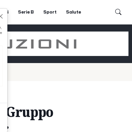
dori
Serie B
Sport
Salute
e,
re
e Gruppo
er