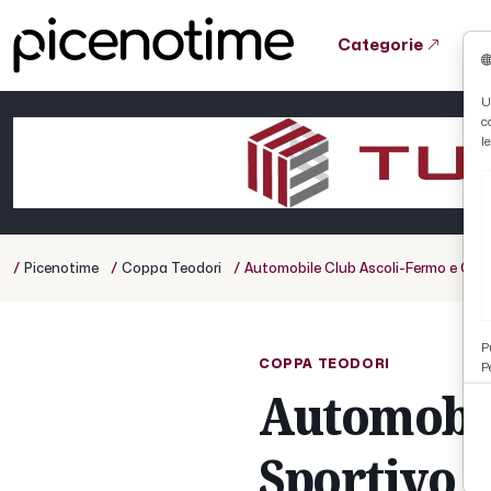
Categorie
Tutto News
Tutto Sport
Tutto Curiosità
U
c
Cronaca
Atletica
Serie D
l
Basket
Ciclismo
/
/
/
Picenotime
Coppa Teodori
Automobile Club Ascoli-Fermo e Grup
Volley
P
COPPA TEODORI
P
Automobil
Sportivo A