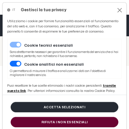
Gestisci la tua privacy
IT
Tutto News
Tutto Sport
Tutto Curiosità
Utilizziamo i cookie per fornire funzionalità essenziali al funzionamento
del sito web e, con il tuo consenso, per analizzarne il traffico. Questo
pannello ti consente di esprimere le tue preferenze di consenso.
Cronaca
Atletica
Serie D
/
Picenotime
Cookie tecnici essenziali
Basket
/
Coppa Teodori
Sono strettamente necessari per garantire il funzionamento del servizio che ci hai
richiesto e, pertanto, non richiedono il tuo consenso.
/
Campionato Europeo della Montagna 2021, Coppa Teodori in calendario dal 25 al 27 Giugno
Cookie analitici non essenziali
Ciclismo
Ci permettono di misurare il traffico e analizzarne i dati con l'obiettivo di
migliorare il nostro servizio.
Volley
COPPA TEODORI
Puoi resettare le tue scelte eliminado i nostri cookie persistenti
tramite
Campionato Europeo della
questo link
. Per ulteriori informazioni consulta la nostra Cookie Policy.
Montagna 2021, Coppa Teodori in
calendario dal 25 al 27 Giugno
ACCETTA SELEZIONATI
RIFIUTA I NON ESSENZIALI
di Redazione Picenotime