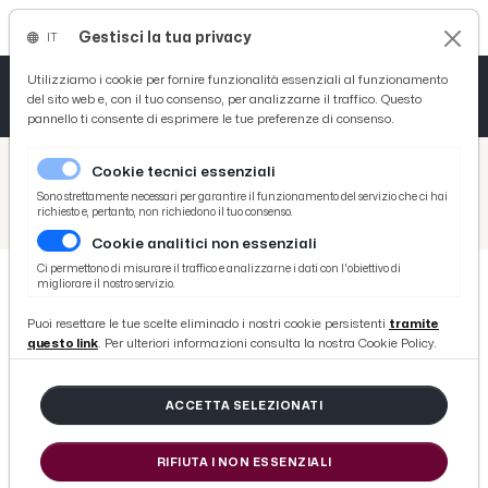
Gestisci la tua privacy
IT
Tutto News
Tutto Sport
Tutto Curiosità
Utilizziamo i cookie per fornire funzionalità essenziali al funzionamento
del sito web e, con il tuo consenso, per analizzarne il traffico. Questo
pannello ti consente di esprimere le tue preferenze di consenso.
Cronaca
Atletica
Serie D
/
Picenotime
Cookie tecnici essenziali
Basket
/
Coppa Teodori
Sono strettamente necessari per garantire il funzionamento del servizio che ci hai
richiesto e, pertanto, non richiedono il tuo consenso.
/
Coppa Teodori 2026, la voce del vincitore Faggioli: "Macchina perfetta, abbiamo ritrovato consapevolezza"
Cookie analitici non essenziali
Ciclismo
Ci permettono di misurare il traffico e analizzarne i dati con l'obiettivo di
migliorare il nostro servizio.
Volley
COPPA TEODORI
Puoi resettare le tue scelte eliminado i nostri cookie persistenti
tramite
Coppa Teodori 2026, la voce del
questo link
. Per ulteriori informazioni consulta la nostra Cookie Policy.
vincitore Faggioli: "Macchina
perfetta, abbiamo ritrovato
ACCETTA SELEZIONATI
consapevolezza"
RIFIUTA I NON ESSENZIALI