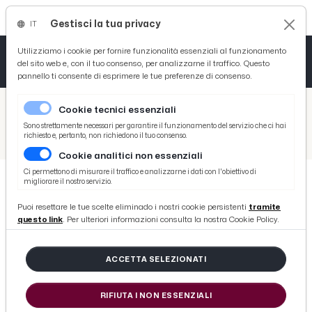
Gestisci la tua privacy
IT
Tutto News
Tutto Sport
Tutto Curiosità
Utilizziamo i cookie per fornire funzionalità essenziali al funzionamento
del sito web e, con il tuo consenso, per analizzarne il traffico. Questo
pannello ti consente di esprimere le tue preferenze di consenso.
Cronaca
Atletica
Serie D
/
Picenotime
Cookie tecnici essenziali
Basket
/
Eventi e Cultura
Sono strettamente necessari per garantire il funzionamento del servizio che ci hai
richiesto e, pertanto, non richiedono il tuo consenso.
/
Mauna Kea Edizioni di San Benedetto al Salone del Libro di Torino con la storia dei Nativi Americani
Cookie analitici non essenziali
Ciclismo
Ci permettono di misurare il traffico e analizzarne i dati con l'obiettivo di
migliorare il nostro servizio.
Volley
EVENTI E CULTURA
Puoi resettare le tue scelte eliminado i nostri cookie persistenti
tramite
Mauna Kea Edizioni di San
questo link
. Per ulteriori informazioni consulta la nostra Cookie Policy.
Benedetto al Salone del Libro di
Torino con la storia dei Nativi
ACCETTA SELEZIONATI
Americani
RIFIUTA I NON ESSENZIALI