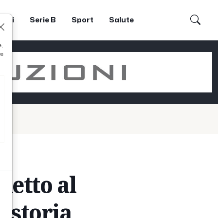
dori
Serie B
Sport
Salute
e,
re
detto al
a storia