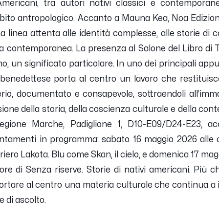
 Americani, tra autori nativi classici e contemporanei
bito antropologico. Accanto a Mauna Kea, Noa Edizioni 
 linea attenta alle identità complesse, alle storie di
tura contemporanea. La presenza al Salone del Libro di
no, un significato particolare. In uno dei principali appu
mbenedettese porta al centro un lavoro che restituisc
erio, documentato e consapevole, sottraendoli all’im
sione della storia, della coscienza culturale e della c
egione Marche, Padiglione 1, D10-E09/D24-E23, ac
tamenti in programma: sabato 16 maggio 2026 alle or
rriero Lakota. Blu come Skan, il cielo, e domenica 17 mag
tore di Senza riserve. Storie di nativi americani. Più 
ortare al centro una materia culturale che continua a i
 di ascolto.