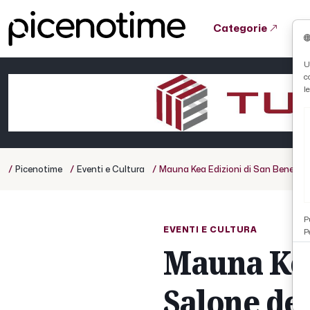
Categorie
Tutto News
Tutto Sport
Tutto Curiosità
U
c
Cronaca
Atletica
Serie D
l
Basket
Ciclismo
/
/
/
Picenotime
Eventi e Cultura
Mauna Kea Edizioni di San Benedetto 
Volley
P
EVENTI E CULTURA
P
Mauna Kea
Salone del