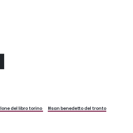
O
one del libro torino
#san benedetto del tronto