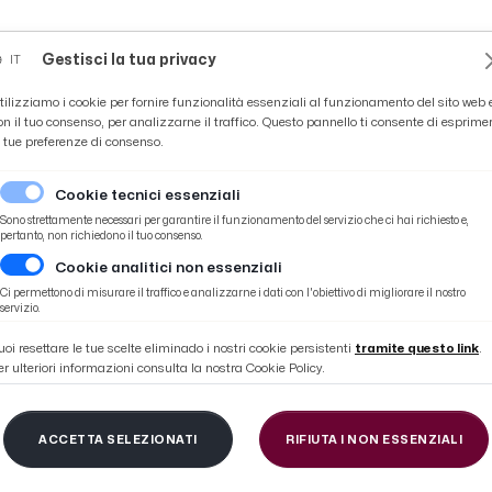
Novità
News
Ascoli Time
Cultura
Coppa Teo
Gestisci la tua privacy
IT
tilizziamo i cookie per fornire funzionalità essenziali al funzionamento del sito web 
on il tuo consenso, per analizzarne il traffico. Questo pannello ti consente di esprime
e tue preferenze di consenso.
Cookie tecnici essenziali
Sono strettamente necessari per garantire il funzionamento del servizio che ci hai richiesto e,
pertanto, non richiedono il tuo consenso.
Cookie analitici non essenziali
al Salone del Libro di Torino con la storia dei Nativi Americani
Ci permettono di misurare il traffico e analizzarne i dati con l'obiettivo di migliorare il nostro
servizio.
uoi resettare le tue scelte eliminado i nostri cookie persistenti
tramite questo link
.
er ulteriori informazioni consulta la nostra Cookie Policy.
 Edizioni di San Bene
ACCETTA SELEZIONATI
RIFIUTA I NON ESSENZIALI
 Libro di Torino con l