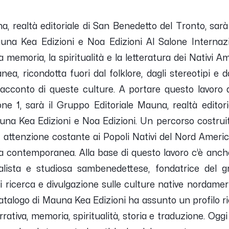
a, realtà editoriale di San Benedetto del Tronto, sarà
a Kea Edizioni e Noa Edizioni Al Salone Internazio
la memoria, la spiritualità e la letteratura dei Nativi A
, ricondotta fuori dal folklore, dagli stereotipi e d
acconto di queste culture. A portare questo lavoro al
ne 1, sarà il Gruppo Editoriale Mauna, realtà editor
na Kea Edizioni e Noa Edizioni. Un percorso costruit
ttenzione costante ai Popoli Nativi del Nord America, 
a contemporanea. Alla base di questo lavoro c’è anche
ornalista e studiosa sambenedettese, fondatrice del g
di ricerca e divulgazione sulle culture native nordame
 catalogo di Mauna Kea Edizioni ha assunto un profilo 
arrativa, memoria, spiritualità, storia e traduzione. Ogg